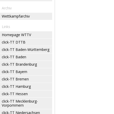
Archiv
Wettkampfarchiv
Links
Homepage WTTV
click-TT DTTB
click-TT Baden-Württemberg
click-TT Baden
click-TT Brandenburg
click-TT Bayern
click-TT Bremen
click-TT Hamburg
click-TT Hessen
click-TT Mecklenburg-
Vorpommern
click-TT Niedersachsen