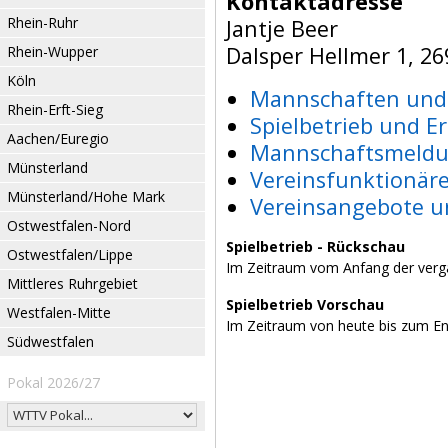
Kontaktadresse
Rhein-Ruhr
Jantje Beer
Dalsper Hellmer 1, 26
Rhein-Wupper
Köln
Mannschaften und 
Rhein-Erft-Sieg
Spielbetrieb und E
Aachen/Euregio
Mannschaftsmeldu
Münsterland
Vereinsfunktionär
Münsterland/Hohe Mark
Vereinsangebote u
Ostwestfalen-Nord
Spielbetrieb - Rückschau
Ostwestfalen/Lippe
Im Zeitraum vom Anfang der verg
Mittleres Ruhrgebiet
Spielbetrieb Vorschau
Westfalen-Mitte
Im Zeitraum von heute bis zum E
Südwestfalen
Pokal 2026/27