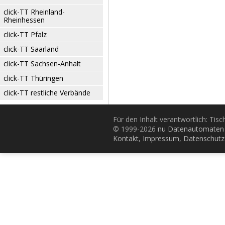
click-TT Rheinland-
Rheinhessen
click-TT Pfalz
click-TT Saarland
click-TT Sachsen-Anhalt
click-TT Thüringen
click-TT restliche Verbände
Für den Inhalt verantwortlich: Tis
© 1999-2026
nu Datenautomaten 
Kontakt
,
Impressum
,
Datenschutz