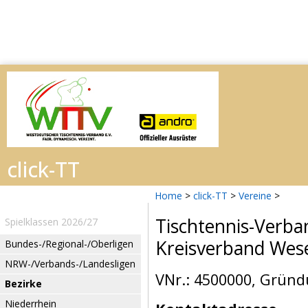
Home
>
click-TT
>
Vereine
>
Tischtennis-Verba
Spielklassen 2026/27
Kreisverband Wes
Bundes-/Regional-/Oberligen
NRW-/Verbands-/Landesligen
VNr.: 4500000, Gründ
Bezirke
Niederrhein