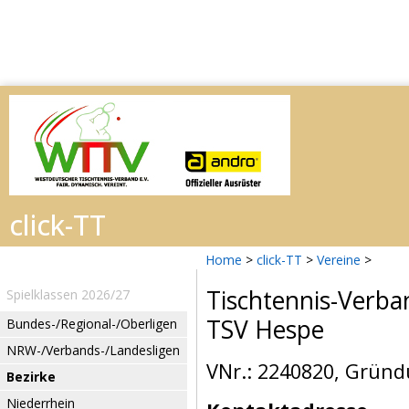
Home
>
click-TT
>
Vereine
>
Tischtennis-Verba
Spielklassen 2026/27
TSV Hespe
Bundes-/Regional-/Oberligen
NRW-/Verbands-/Landesligen
VNr.: 2240820, Gründ
Bezirke
Niederrhein