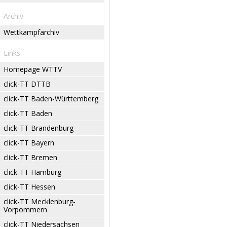
Archiv
Wettkampfarchiv
Links
Homepage WTTV
click-TT DTTB
click-TT Baden-Württemberg
click-TT Baden
click-TT Brandenburg
click-TT Bayern
click-TT Bremen
click-TT Hamburg
click-TT Hessen
click-TT Mecklenburg-
Vorpommern
click-TT Niedersachsen