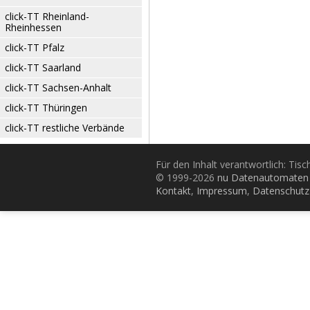
click-TT Rheinland-
Rheinhessen
click-TT Pfalz
click-TT Saarland
click-TT Sachsen-Anhalt
click-TT Thüringen
click-TT restliche Verbände
Für den Inhalt verantwortlich: Tis
© 1999-2026
nu Datenautomaten 
Kontakt
,
Impressum
,
Datenschutz