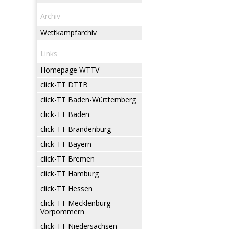
Archiv
Wettkampfarchiv
Links
Homepage WTTV
click-TT DTTB
click-TT Baden-Württemberg
click-TT Baden
click-TT Brandenburg
click-TT Bayern
click-TT Bremen
click-TT Hamburg
click-TT Hessen
click-TT Mecklenburg-
Vorpommern
click-TT Niedersachsen