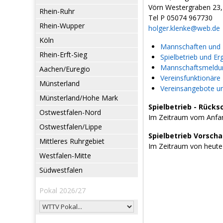
Vörn Westergraben 23,
Rhein-Ruhr
Tel P 05074 967730
Rhein-Wupper
holger.klenke@web.de
Köln
Mannschaften und L
Rhein-Erft-Sieg
Spielbetrieb und Er
Mannschaftsmeldun
Aachen/Euregio
Vereinsfunktionäre
Münsterland
Vereinsangebote u
Münsterland/Hohe Mark
Spielbetrieb - Rücks
Ostwestfalen-Nord
Im Zeitraum vom Anfan
Ostwestfalen/Lippe
Spielbetrieb Vorsch
Mittleres Ruhrgebiet
Im Zeitraum von heute
Westfalen-Mitte
Südwestfalen
Pokal 2026/27