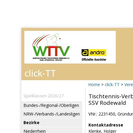
Home
>
click-TT
>
Vere
Tischtennis-Ver
Spielklassen 2026/27
SSV Rodewald
Bundes-/Regional-/Oberligen
NRW-/Verbands-/Landesligen
VNr.: 2231450, Gründun
Bezirke
Kontaktadresse
Niederrhein
Klenke, Holger