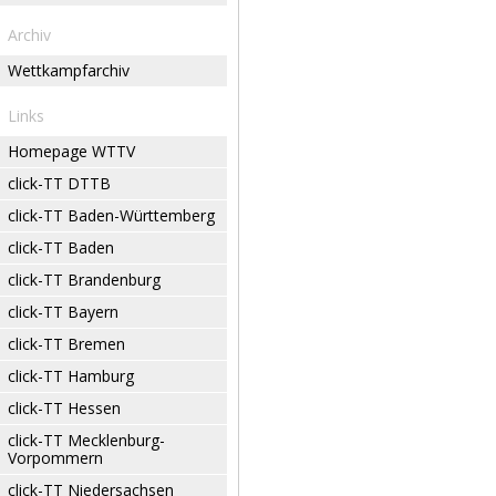
Archiv
Wettkampfarchiv
Links
Homepage WTTV
click-TT DTTB
click-TT Baden-Württemberg
click-TT Baden
click-TT Brandenburg
click-TT Bayern
click-TT Bremen
click-TT Hamburg
click-TT Hessen
click-TT Mecklenburg-
Vorpommern
click-TT Niedersachsen