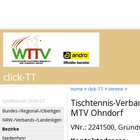
Home
>
click-TT
>
Vereine
>
Tischtennis-Verba
Spielklassen 2026/27
MTV Ohndorf
Bundes-/Regional-/Oberligen
NRW-/Verbands-/Landesligen
VNr.: 2241500, Gründ
Bezirke
Niederrhein