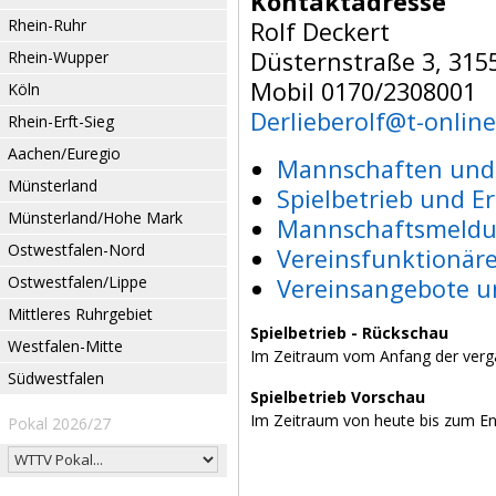
Kontaktadresse
Rhein-Ruhr
Rolf Deckert
Düsternstraße 3, 31
Rhein-Wupper
Mobil 0170/2308001
Köln
Derlieberolf@t-online
Rhein-Erft-Sieg
Aachen/Euregio
Mannschaften und 
Münsterland
Spielbetrieb und E
Münsterland/Hohe Mark
Mannschaftsmeldu
Ostwestfalen-Nord
Vereinsfunktionär
Ostwestfalen/Lippe
Vereinsangebote u
Mittleres Ruhrgebiet
Spielbetrieb - Rückschau
Westfalen-Mitte
Im Zeitraum vom Anfang der verg
Südwestfalen
Spielbetrieb Vorschau
Im Zeitraum von heute bis zum E
Pokal 2026/27