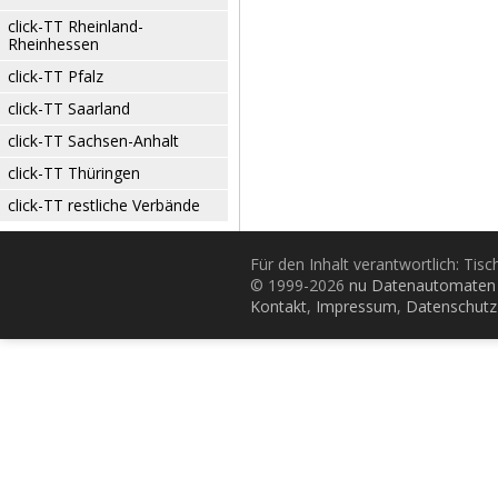
click-TT Rheinland-
Rheinhessen
click-TT Pfalz
click-TT Saarland
click-TT Sachsen-Anhalt
click-TT Thüringen
click-TT restliche Verbände
Für den Inhalt verantwortlich: Tis
© 1999-2026
nu Datenautomaten 
Kontakt
,
Impressum
,
Datenschutz