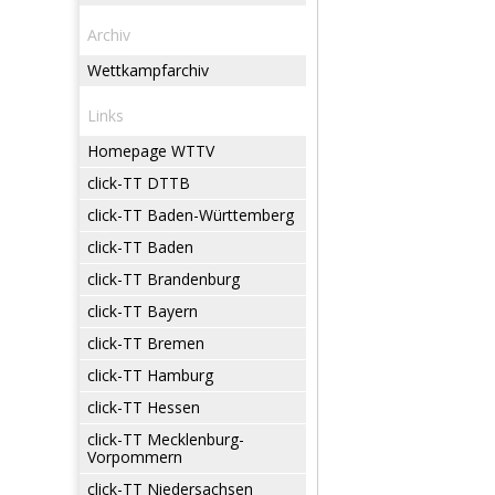
Archiv
Wettkampfarchiv
Links
Homepage WTTV
click-TT DTTB
click-TT Baden-Württemberg
click-TT Baden
click-TT Brandenburg
click-TT Bayern
click-TT Bremen
click-TT Hamburg
click-TT Hessen
click-TT Mecklenburg-
Vorpommern
click-TT Niedersachsen