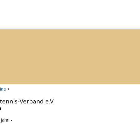
ine
>
tennis-Verband e.V.
n
ahr: -