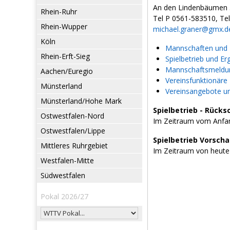
An den Lindenbäumen 3
Rhein-Ruhr
Tel P 0561-583510, Te
Rhein-Wupper
michael.graner@gmx.d
Köln
Mannschaften und L
Rhein-Erft-Sieg
Spielbetrieb und Er
Mannschaftsmeldun
Aachen/Euregio
Vereinsfunktionäre
Münsterland
Vereinsangebote u
Münsterland/Hohe Mark
Spielbetrieb - Rücks
Ostwestfalen-Nord
Im Zeitraum vom Anfan
Ostwestfalen/Lippe
Spielbetrieb Vorsch
Mittleres Ruhrgebiet
Im Zeitraum von heute
Westfalen-Mitte
Südwestfalen
Pokal 2026/27