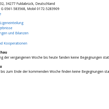
2, 34277 Fuldabrück, Deutschland
l G 0561-583568, Mobil 0172-5283909
e
igeneinteilung
gebnisse
gen und Bilanzen
nd Kooperationen
chau
g der vergangenen Woche bis heute fanden keine Begegnungen stat
au
 bis zum Ende der kommenden Woche finden keine Begegnungen stat