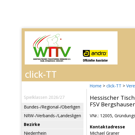
Home
>
click-TT
>
Vere
Hessischer Tisch
Spielklassen 2026/27
FSV Bergshause
Bundes-/Regional-/Oberligen
NRW-/Verbands-/Landesligen
VNr.: 12005, Gründungsj
Bezirke
Kontaktadresse
Niederrhein
Michael Graner