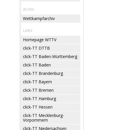
Archiv
Wettkampfarchiv
Links
Homepage WTTV
click-TT DTTB
click-TT Baden-Württemberg
click-TT Baden
click-TT Brandenburg
click-TT Bayern
click-TT Bremen
click-TT Hamburg
click-TT Hessen
click-TT Mecklenburg-
Vorpommern
click-TT Niedersachsen