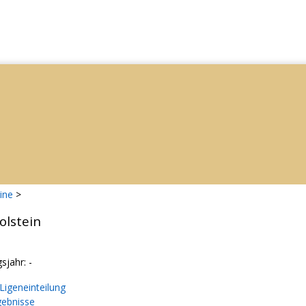
ine
>
olstein
sjahr: -
igeneinteilung
gebnisse