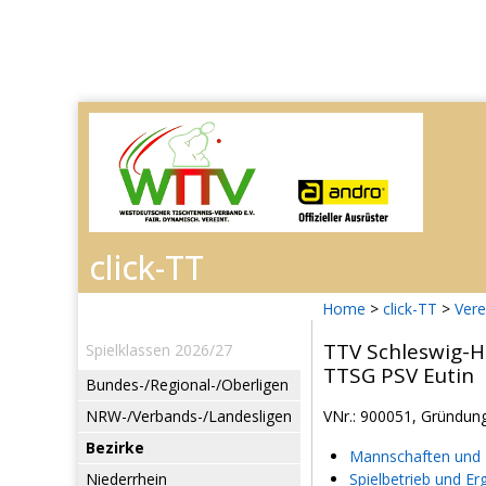
Home
>
click-TT
>
Vere
TTV Schleswig-H
Spielklassen 2026/27
TTSG PSV Eutin
Bundes-/Regional-/Oberligen
NRW-/Verbands-/Landesligen
VNr.: 900051, Gründung
Bezirke
Mannschaften und L
Niederrhein
Spielbetrieb und Er