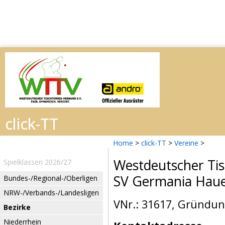
Home
>
click-TT
>
Vereine
>
Westdeutscher Tis
Spielklassen 2026/27
SV Germania Hau
Bundes-/Regional-/Oberligen
NRW-/Verbands-/Landesligen
VNr.: 31617, Gründun
Bezirke
Niederrhein