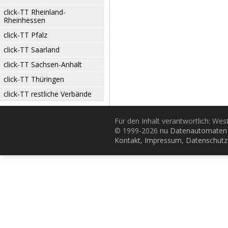
click-TT Rheinland-
Rheinhessen
click-TT Pfalz
click-TT Saarland
click-TT Sachsen-Anhalt
click-TT Thüringen
click-TT restliche Verbände
Für den Inhalt verantwortlich: Wes
© 1999-2026
nu Datenautomaten 
Kontakt
,
Impressum
,
Datenschutz