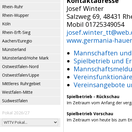
Kontaktadresse
Rhein-Ruhr
Josef Winter
Salzweg 69, 48431 Rh
Rhein-Wupper
Mobil 01725349054
Köln
josef.winter_tt@web.
Rhein-Erft-Sieg
www.germania-hauen
Aachen/Euregio
Münsterland
Mannschaften und 
Münsterland/Hohe Mark
Spielbetrieb und E
Ostwestfalen-Nord
Mannschaftsmeldu
Ostwestfalen/Lippe
Vereinsfunktionär
Vereinsangebote u
Mittleres Ruhrgebiet
Westfalen-Mitte
Spielbetrieb - Rückschau
Südwestfalen
Im Zeitraum vom Anfang der verg
Pokal 2026/27
Spielbetrieb Vorschau
Im Zeitraum von heute bis zum E