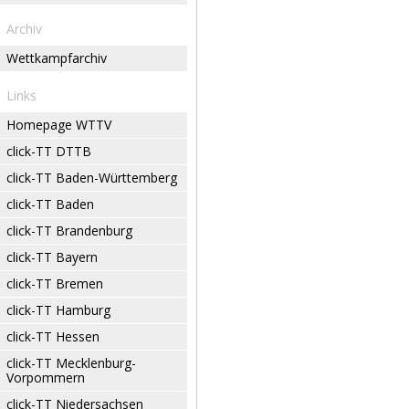
Archiv
Wettkampfarchiv
Links
Homepage WTTV
click-TT DTTB
click-TT Baden-Württemberg
click-TT Baden
click-TT Brandenburg
click-TT Bayern
click-TT Bremen
click-TT Hamburg
click-TT Hessen
click-TT Mecklenburg-
Vorpommern
click-TT Niedersachsen