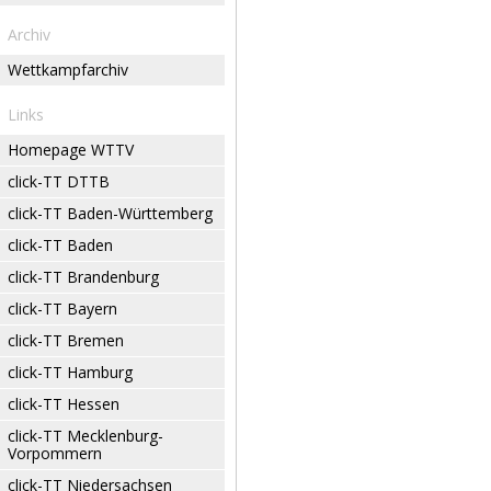
Archiv
Wettkampfarchiv
Links
Homepage WTTV
click-TT DTTB
click-TT Baden-Württemberg
click-TT Baden
click-TT Brandenburg
click-TT Bayern
click-TT Bremen
click-TT Hamburg
click-TT Hessen
click-TT Mecklenburg-
Vorpommern
click-TT Niedersachsen