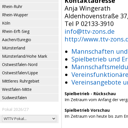
Kontaktadresse
Rhein-Ruhr
Anja Wingerath
Aldenhovenstraße 37
Rhein-Wupper
Tel P 02133-3910
Köln
info@ttv-zons.de
Rhein-Erft-Sieg
http://www.ttv-zons.
Aachen/Euregio
Münsterland
Mannschaften und 
Münsterland/Hohe Mark
Spielbetrieb und E
Ostwestfalen-Nord
Mannschaftsmeldu
Ostwestfalen/Lippe
Vereinsfunktionär
Vereinsangebote u
Mittleres Ruhrgebiet
Westfalen-Mitte
Spielbetrieb - Rückschau
Südwestfalen
Im Zeitraum vom Anfang der verg
Pokal 2026/27
Spielbetrieb Vorschau
Im Zeitraum von heute bis zum E