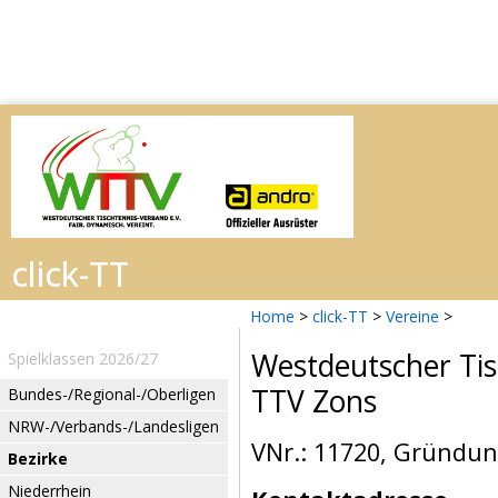
Home
>
click-TT
>
Vereine
>
Westdeutscher Tis
Spielklassen 2026/27
TTV Zons
Bundes-/Regional-/Oberligen
NRW-/Verbands-/Landesligen
VNr.: 11720, Gründun
Bezirke
Niederrhein