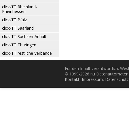
click-TT Rheinland-
Rheinhessen
click-TT Pfalz
click-TT Saarland
click-TT Sachsen-Anhalt
click-TT Thüringen
click-TT restliche Verbände
Für den Inhalt verantwortlich: Wes
© 1999-2026
nu Datenautomaten 
Kontakt
,
Impressum
,
Datenschutz