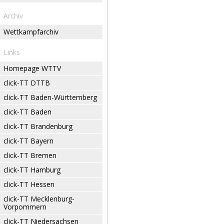
Archiv
Wettkampfarchiv
Links
Homepage WTTV
click-TT DTTB
click-TT Baden-Württemberg
click-TT Baden
click-TT Brandenburg
click-TT Bayern
click-TT Bremen
click-TT Hamburg
click-TT Hessen
click-TT Mecklenburg-
Vorpommern
click-TT Niedersachsen