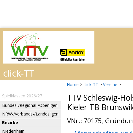
Home
>
click-TT
>
Vereine
>
TTV Schleswig-Hol
Spielklassen 2026/27
Kieler TB Brunswi
Bundes-/Regional-/Oberligen
NRW-/Verbands-/Landesligen
VNr.: 70175, Gründung
Bezirke
Niederrhein