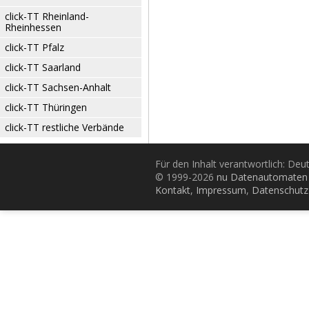
click-TT Rheinland-
Rheinhessen
click-TT Pfalz
click-TT Saarland
click-TT Sachsen-Anhalt
click-TT Thüringen
click-TT restliche Verbände
Für den Inhalt verantwortlich: De
© 1999-2026
nu Datenautomaten 
Kontakt
,
Impressum
,
Datenschutz