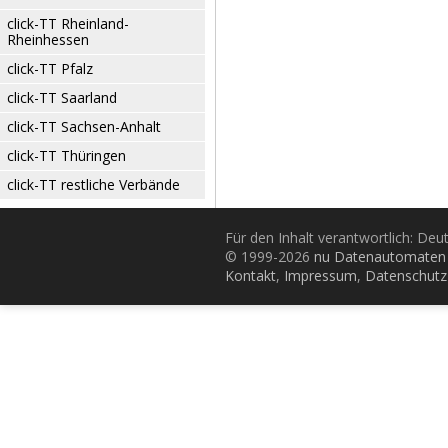
click-TT Rheinland-
Rheinhessen
click-TT Pfalz
click-TT Saarland
click-TT Sachsen-Anhalt
click-TT Thüringen
click-TT restliche Verbände
Für den Inhalt verantwortlich: De
© 1999-2026
nu Datenautomaten 
Kontakt
,
Impressum
,
Datenschutz