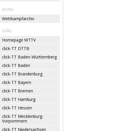
Archiv
Wettkampfarchiv
Links
Homepage WTTV
click-TT DTTB
click-TT Baden-Württemberg
click-TT Baden
click-TT Brandenburg
click-TT Bayern
click-TT Bremen
click-TT Hamburg
click-TT Hessen
click-TT Mecklenburg-
Vorpommern
click-TT Niedersachsen