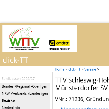
Home
>
click-TT
>
Vereine
>
TTV Schleswig-Hol
Spielklassen 2026/27
Münsterdorfer SV
Bundes-/Regional-/Oberligen
NRW-/Verbands-/Landesligen
VNr.: 71236, Gründung
Bezirke
Niederrhein