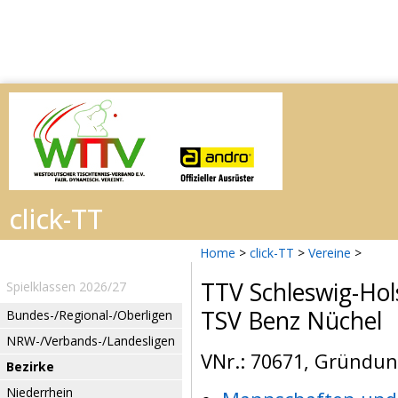
Home
>
click-TT
>
Vereine
>
TTV Schleswig-Hol
Spielklassen 2026/27
TSV Benz Nüchel
Bundes-/Regional-/Oberligen
NRW-/Verbands-/Landesligen
VNr.: 70671, Gründung
Bezirke
Niederrhein