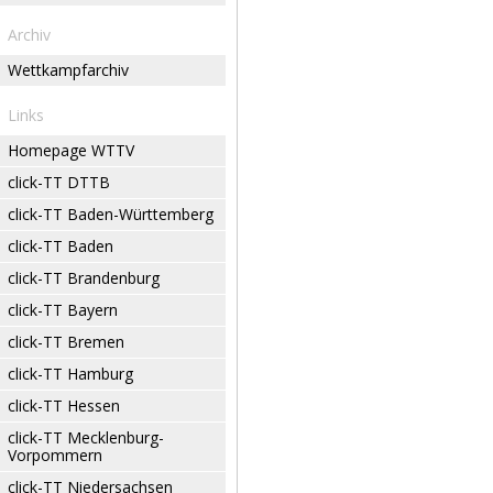
Archiv
Wettkampfarchiv
Links
Homepage WTTV
click-TT DTTB
click-TT Baden-Württemberg
click-TT Baden
click-TT Brandenburg
click-TT Bayern
click-TT Bremen
click-TT Hamburg
click-TT Hessen
click-TT Mecklenburg-
Vorpommern
click-TT Niedersachsen