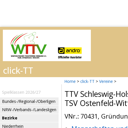
Home
>
click-TT
>
Vereine
>
TTV Schleswig-Hol
Spielklassen 2026/27
TSV Ostenfeld-Wit
Bundes-/Regional-/Oberligen
NRW-/Verbands-/Landesligen
VNr.: 70431, Gründung
Bezirke
Niederrhein