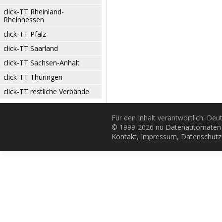
click-TT Rheinland-
Rheinhessen
click-TT Pfalz
click-TT Saarland
click-TT Sachsen-Anhalt
click-TT Thüringen
click-TT restliche Verbände
Für den Inhalt verantwortlich: De
© 1999-2026
nu Datenautomaten 
Kontakt
,
Impressum
,
Datenschutz