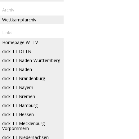
Archiv
Wettkampfarchiv
Links
Homepage WTTV
click-TT DTTB
click-TT Baden-Württemberg
click-TT Baden
click-TT Brandenburg
click-TT Bayern
click-TT Bremen
click-TT Hamburg
click-TT Hessen
click-TT Mecklenburg-
Vorpommern
click-TT Niedersachsen