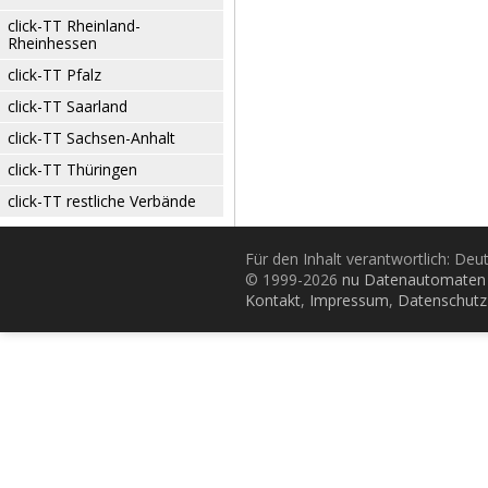
click-TT Rheinland-
Rheinhessen
click-TT Pfalz
click-TT Saarland
click-TT Sachsen-Anhalt
click-TT Thüringen
click-TT restliche Verbände
Für den Inhalt verantwortlich: De
© 1999-2026
nu Datenautomaten 
Kontakt
,
Impressum
,
Datenschutz