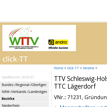
Home
>
click-TT
>
Vereine
>
TTV Schleswig-Hol
Spielklassen 2026/27
TTC Lägerdorf
Bundes-/Regional-/Oberligen
NRW-/Verbands-/Landesligen
VNr.: 71231, Gründung
Bezirke
Niederrhein