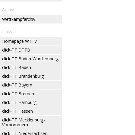
Archiv
Wettkampfarchiv
Links
Homepage WTTV
click-TT DTTB
click-TT Baden-Württemberg
click-TT Baden
click-TT Brandenburg
click-TT Bayern
click-TT Bremen
click-TT Hamburg
click-TT Hessen
click-TT Mecklenburg-
Vorpommern
click-TT Niedersachsen