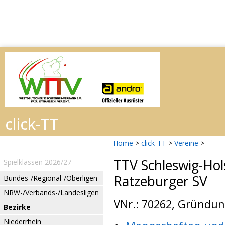
Home
>
click-TT
>
Vereine
>
TTV Schleswig-Hol
Spielklassen 2026/27
Ratzeburger SV
Bundes-/Regional-/Oberligen
NRW-/Verbands-/Landesligen
VNr.: 70262, Gründung
Bezirke
Niederrhein