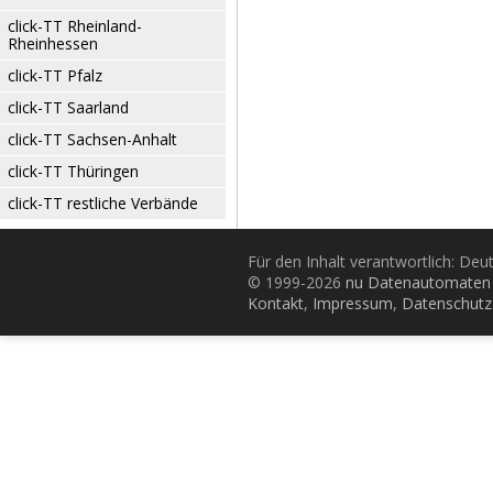
click-TT Rheinland-
Rheinhessen
click-TT Pfalz
click-TT Saarland
click-TT Sachsen-Anhalt
click-TT Thüringen
click-TT restliche Verbände
Für den Inhalt verantwortlich: De
© 1999-2026
nu Datenautomaten 
Kontakt
,
Impressum
,
Datenschutz