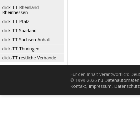
click-TT Rheinland-
Rheinhessen
click-TT Pfalz
click-TT Saarland
click-TT Sachsen-Anhalt
click-TT Thüringen
click-TT restliche Verbände
Für den Inhalt verantwortlich: De
© 1999-2026
nu Datenautomaten 
Kontakt
,
Impressum
,
Datenschutz