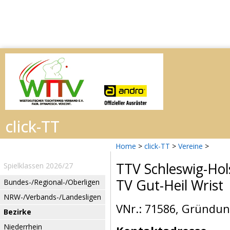
Home
>
click-TT
>
Vereine
>
TTV Schleswig-Hol
Spielklassen 2026/27
TV Gut-Heil Wrist
Bundes-/Regional-/Oberligen
NRW-/Verbands-/Landesligen
VNr.: 71586, Gründung
Bezirke
Niederrhein