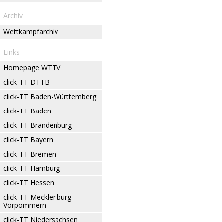
Archiv
Wettkampfarchiv
Links
Homepage WTTV
click-TT DTTB
click-TT Baden-Württemberg
click-TT Baden
click-TT Brandenburg
click-TT Bayern
click-TT Bremen
click-TT Hamburg
click-TT Hessen
click-TT Mecklenburg-
Vorpommern
click-TT Niedersachsen