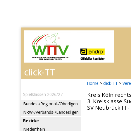
Home
>
click-TT
>
Vere
Kreis Köln recht
Spielklassen 2026/27
3. Kreisklasse Sü
Bundes-/Regional-/Oberligen
SV Neubrück III -
NRW-/Verbands-/Landesligen
Bezirke
Niederrhein