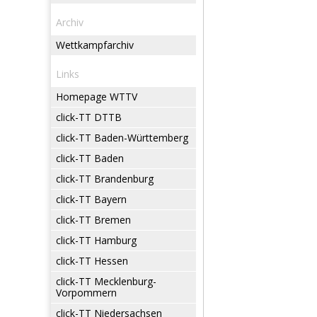
Archiv
Wettkampfarchiv
Links
Homepage WTTV
click-TT DTTB
click-TT Baden-Württemberg
click-TT Baden
click-TT Brandenburg
click-TT Bayern
click-TT Bremen
click-TT Hamburg
click-TT Hessen
click-TT Mecklenburg-
Vorpommern
click-TT Niedersachsen