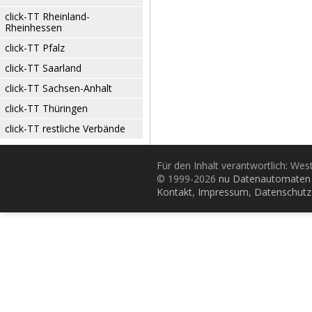
click-TT Rheinland-
Rheinhessen
click-TT Pfalz
click-TT Saarland
click-TT Sachsen-Anhalt
click-TT Thüringen
click-TT restliche Verbände
Für den Inhalt verantwortlich: Wes
© 1999-2026
nu Datenautomaten 
Kontakt
,
Impressum
,
Datenschutz