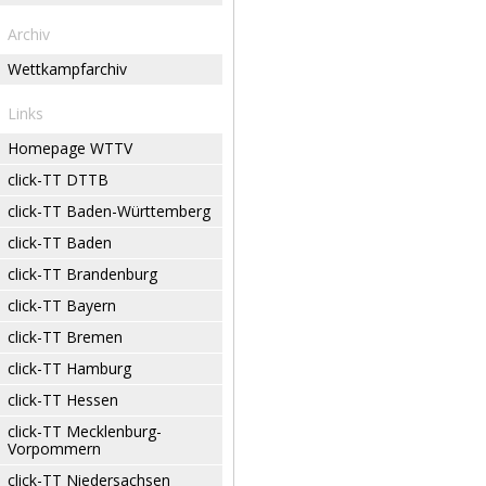
Archiv
Wettkampfarchiv
Links
Homepage WTTV
click-TT DTTB
click-TT Baden-Württemberg
click-TT Baden
click-TT Brandenburg
click-TT Bayern
click-TT Bremen
click-TT Hamburg
click-TT Hessen
click-TT Mecklenburg-
Vorpommern
click-TT Niedersachsen