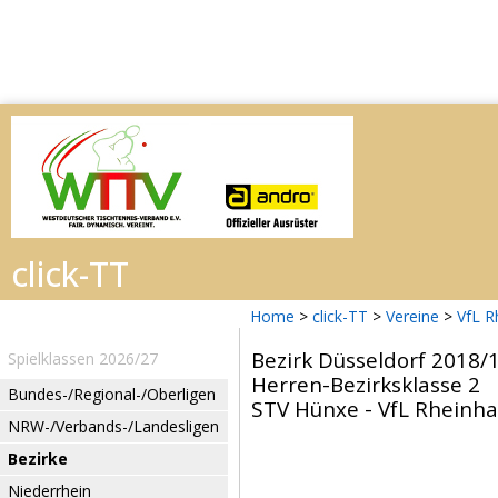
Home
>
click-TT
>
Vereine
>
VfL R
Bezirk Düsseldorf 2018/
Spielklassen 2026/27
Herren-Bezirksklasse 2
Bundes-/Regional-/Oberligen
STV Hünxe - VfL Rheinha
NRW-/Verbands-/Landesligen
Bezirke
Niederrhein