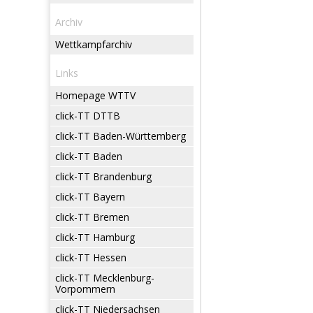
Archiv
Wettkampfarchiv
Links
Homepage WTTV
click-TT DTTB
click-TT Baden-Württemberg
click-TT Baden
click-TT Brandenburg
click-TT Bayern
click-TT Bremen
click-TT Hamburg
click-TT Hessen
click-TT Mecklenburg-
Vorpommern
click-TT Niedersachsen