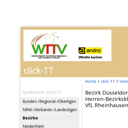
Home
>
click-TT
>
Vere
Bezirk Düsseldo
Spielklassen 2026/27
Herren-Bezirkskl
Bundes-/Regional-/Oberligen
VfL Rheinhausen -
NRW-/Verbands-/Landesligen
Bezirke
Niederrhein