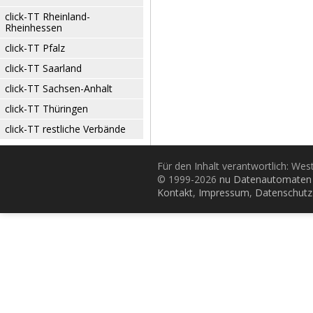
click-TT Rheinland-
Rheinhessen
click-TT Pfalz
click-TT Saarland
click-TT Sachsen-Anhalt
click-TT Thüringen
click-TT restliche Verbände
Für den Inhalt verantwortlich: Wes
© 1999-2026
nu Datenautomaten 
Kontakt
,
Impressum
,
Datenschutz