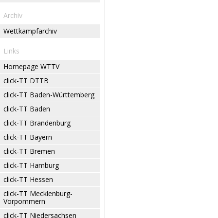
Archiv
Wettkampfarchiv
Links
Homepage WTTV
click-TT DTTB
click-TT Baden-Württemberg
click-TT Baden
click-TT Brandenburg
click-TT Bayern
click-TT Bremen
click-TT Hamburg
click-TT Hessen
click-TT Mecklenburg-
Vorpommern
click-TT Niedersachsen