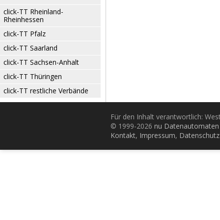
click-TT Rheinland-
Rheinhessen
click-TT Pfalz
click-TT Saarland
click-TT Sachsen-Anhalt
click-TT Thüringen
click-TT restliche Verbände
Für den Inhalt verantwortlich: Wes
© 1999-2026
nu Datenautomaten 
Kontakt
,
Impressum
,
Datenschutz