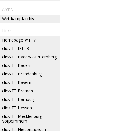
Archiv
Wettkampfarchiv
Links
Homepage WTTV
click-TT DTTB
click-TT Baden-Württemberg
click-TT Baden
click-TT Brandenburg
click-TT Bayern
click-TT Bremen
click-TT Hamburg
click-TT Hessen
click-TT Mecklenburg-
Vorpommern
click-TT Niedersachsen