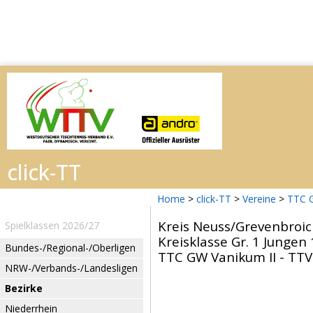
Home
>
click-TT
>
Vereine
>
TTC 
Kreis Neuss/Grevenbroi
Spielklassen 2026/27
Kreisklasse Gr. 1 Jungen
Bundes-/Regional-/Oberligen
TTC GW Vanikum II - TTV 
NRW-/Verbands-/Landesligen
Bezirke
Niederrhein