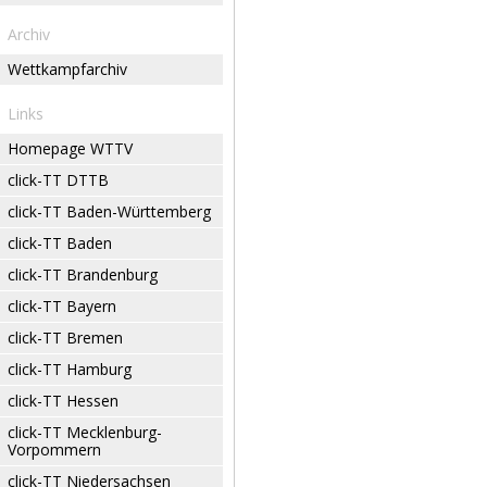
Archiv
Wettkampfarchiv
Links
Homepage WTTV
click-TT DTTB
click-TT Baden-Württemberg
click-TT Baden
click-TT Brandenburg
click-TT Bayern
click-TT Bremen
click-TT Hamburg
click-TT Hessen
click-TT Mecklenburg-
Vorpommern
click-TT Niedersachsen