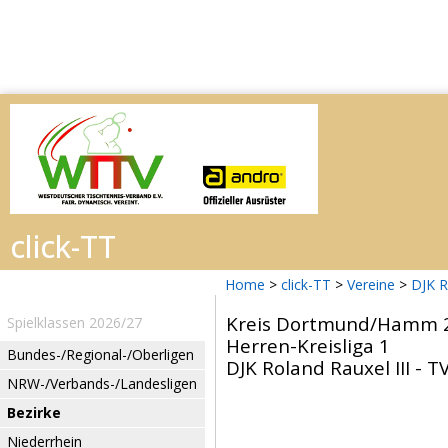
Home
>
click-TT
>
Vereine
>
DJK R
Kreis Dortmund/Hamm 
Spielklassen 2026/27
Herren-Kreisliga 1
Bundes-/Regional-/Oberligen
DJK Roland Rauxel III - T
NRW-/Verbands-/Landesligen
Bezirke
Niederrhein