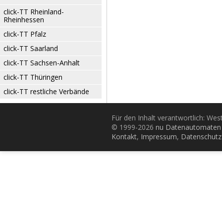
click-TT Rheinland-
Rheinhessen
click-TT Pfalz
click-TT Saarland
click-TT Sachsen-Anhalt
click-TT Thüringen
click-TT restliche Verbände
Für den Inhalt verantwortlich: Wes
© 1999-2026
nu Datenautomaten 
Kontakt
,
Impressum
,
Datenschutz