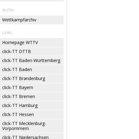
Archiv
Wettkampfarchiv
Links
Homepage WTTV
click-TT DTTB
click-TT Baden-Württemberg
click-TT Baden
click-TT Brandenburg
click-TT Bayern
click-TT Bremen
click-TT Hamburg
click-TT Hessen
click-TT Mecklenburg-
Vorpommern
click-TT Niedersachsen