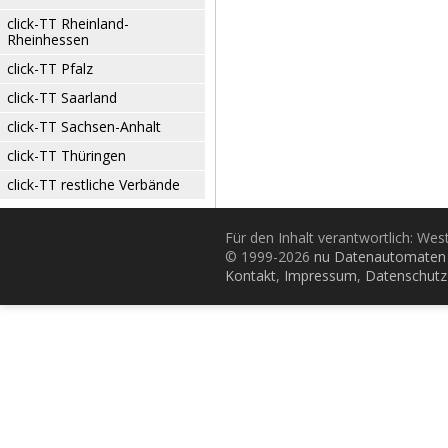
click-TT Rheinland-
Rheinhessen
click-TT Pfalz
click-TT Saarland
click-TT Sachsen-Anhalt
click-TT Thüringen
click-TT restliche Verbände
Für den Inhalt verantwortlich: Wes
© 1999-2026
nu Datenautomaten 
Kontakt
,
Impressum
,
Datenschutz