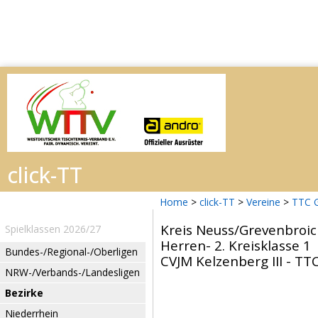
Home
>
click-TT
>
Vereine
>
TTC 
Kreis Neuss/Grevenbroi
Spielklassen 2026/27
Herren- 2. Kreisklasse 1
Bundes-/Regional-/Oberligen
CVJM Kelzenberg III - TT
NRW-/Verbands-/Landesligen
Bezirke
Niederrhein