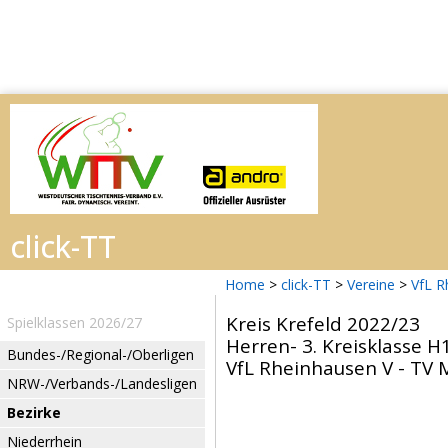
Home
>
click-TT
>
Vereine
>
VfL R
Kreis Krefeld 2022/23
Spielklassen 2026/27
Herren- 3. Kreisklasse H1
Bundes-/Regional-/Oberligen
VfL Rheinhausen V - TV M
NRW-/Verbands-/Landesligen
Bezirke
Niederrhein