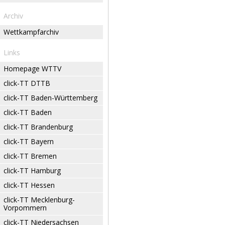
Archiv
Wettkampfarchiv
Links
Homepage WTTV
click-TT DTTB
click-TT Baden-Württemberg
click-TT Baden
click-TT Brandenburg
click-TT Bayern
click-TT Bremen
click-TT Hamburg
click-TT Hessen
click-TT Mecklenburg-
Vorpommern
click-TT Niedersachsen