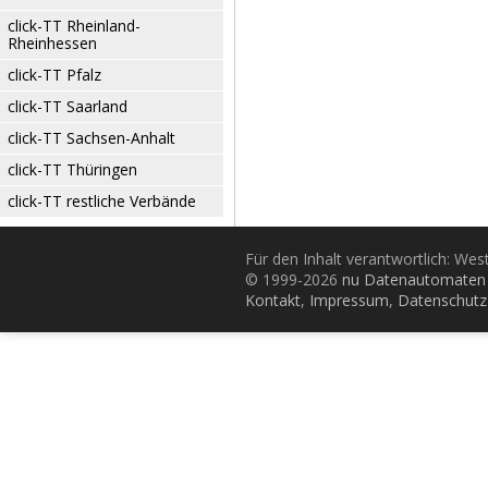
click-TT Rheinland-
Rheinhessen
click-TT Pfalz
click-TT Saarland
click-TT Sachsen-Anhalt
click-TT Thüringen
click-TT restliche Verbände
Für den Inhalt verantwortlich: Wes
© 1999-2026
nu Datenautomaten 
Kontakt
,
Impressum
,
Datenschutz