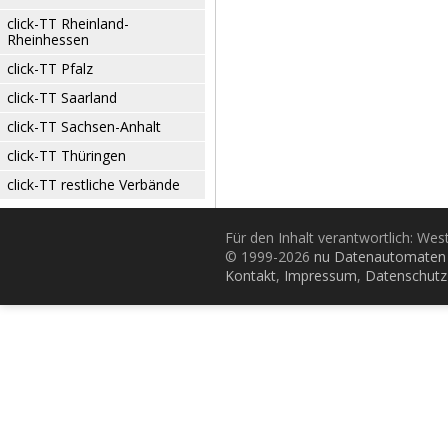
click-TT Rheinland-
Rheinhessen
click-TT Pfalz
click-TT Saarland
click-TT Sachsen-Anhalt
click-TT Thüringen
click-TT restliche Verbände
Für den Inhalt verantwortlich: Wes
© 1999-2026
nu Datenautomaten 
Kontakt
,
Impressum
,
Datenschutz