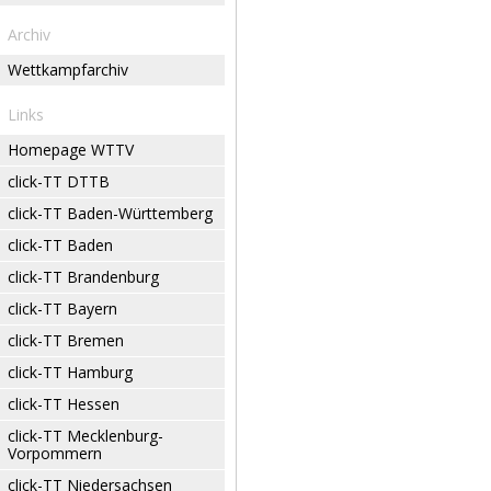
Archiv
Wettkampfarchiv
Links
Homepage WTTV
click-TT DTTB
click-TT Baden-Württemberg
click-TT Baden
click-TT Brandenburg
click-TT Bayern
click-TT Bremen
click-TT Hamburg
click-TT Hessen
click-TT Mecklenburg-
Vorpommern
click-TT Niedersachsen