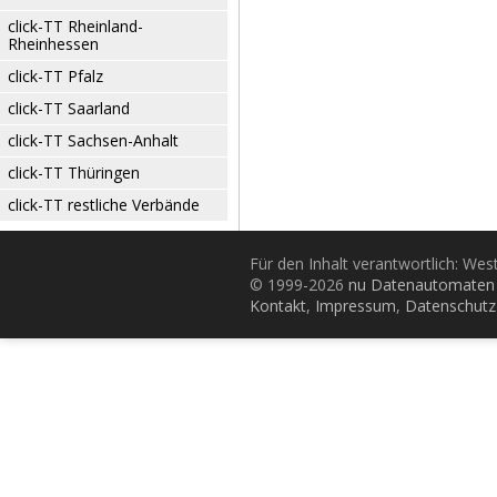
click-TT Rheinland-
Rheinhessen
click-TT Pfalz
click-TT Saarland
click-TT Sachsen-Anhalt
click-TT Thüringen
click-TT restliche Verbände
Für den Inhalt verantwortlich: Wes
© 1999-2026
nu Datenautomaten 
Kontakt
,
Impressum
,
Datenschutz