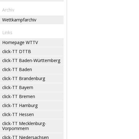
Archiv
Wettkampfarchiv
Links
Homepage WTTV
click-TT DTTB
click-TT Baden-Württemberg
click-TT Baden
click-TT Brandenburg
click-TT Bayern
click-TT Bremen
click-TT Hamburg
click-TT Hessen
click-TT Mecklenburg-
Vorpommern
click-TT Niedersachsen