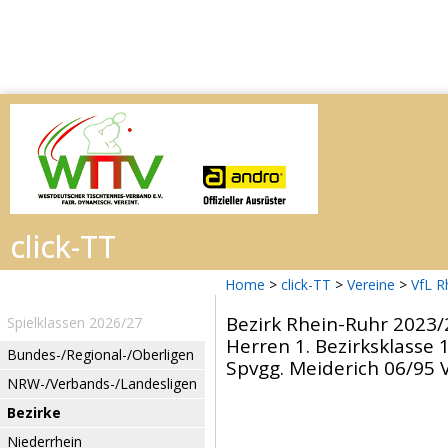
Home
>
click-TT
>
Vereine
>
VfL R
Bezirk Rhein-Ruhr 2023/
Spielklassen 2026/27
Herren 1. Bezirksklasse 1
Bundes-/Regional-/Oberligen
Spvgg. Meiderich 06/95 V
NRW-/Verbands-/Landesligen
Bezirke
Niederrhein