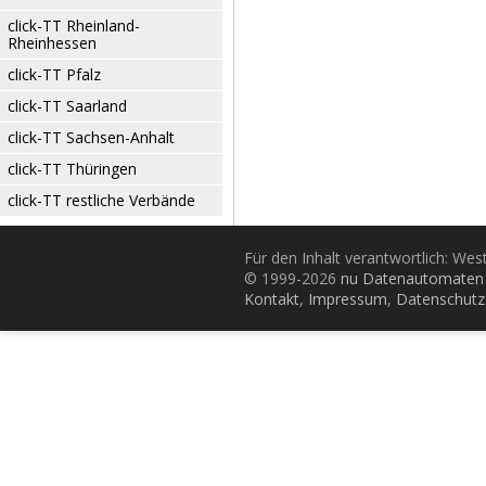
click-TT Rheinland-
Rheinhessen
click-TT Pfalz
click-TT Saarland
click-TT Sachsen-Anhalt
click-TT Thüringen
click-TT restliche Verbände
Für den Inhalt verantwortlich: Wes
© 1999-2026
nu Datenautomaten 
Kontakt
,
Impressum
,
Datenschutz