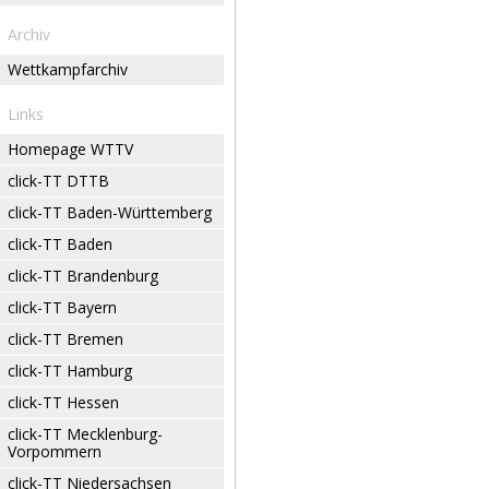
Archiv
Wettkampfarchiv
Links
Homepage WTTV
click-TT DTTB
click-TT Baden-Württemberg
click-TT Baden
click-TT Brandenburg
click-TT Bayern
click-TT Bremen
click-TT Hamburg
click-TT Hessen
click-TT Mecklenburg-
Vorpommern
click-TT Niedersachsen