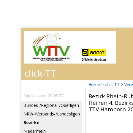
Home
>
click-TT
>
Vere
Bezirk Rhein-Ru
Spielklassen 2026/27
Herren 4. Bezirk
Bundes-/Regional-/Oberligen
TTV Hamborn 2010
NRW-/Verbands-/Landesligen
Bezirke
Niederrhein