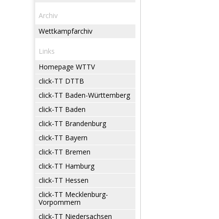
Archiv
Wettkampfarchiv
Links
Homepage WTTV
click-TT DTTB
click-TT Baden-Württemberg
click-TT Baden
click-TT Brandenburg
click-TT Bayern
click-TT Bremen
click-TT Hamburg
click-TT Hessen
click-TT Mecklenburg-
Vorpommern
click-TT Niedersachsen