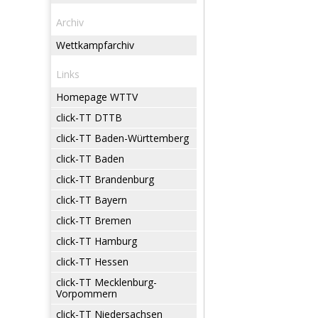
Archiv
Wettkampfarchiv
Links
Homepage WTTV
click-TT DTTB
click-TT Baden-Württemberg
click-TT Baden
click-TT Brandenburg
click-TT Bayern
click-TT Bremen
click-TT Hamburg
click-TT Hessen
click-TT Mecklenburg-
Vorpommern
click-TT Niedersachsen