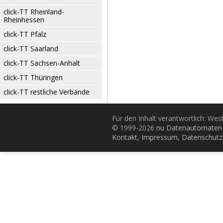
click-TT Rheinland-
Rheinhessen
click-TT Pfalz
click-TT Saarland
click-TT Sachsen-Anhalt
click-TT Thüringen
click-TT restliche Verbände
Für den Inhalt verantwortlich: Wes
© 1999-2026
nu Datenautomaten 
Kontakt
,
Impressum
,
Datenschutz