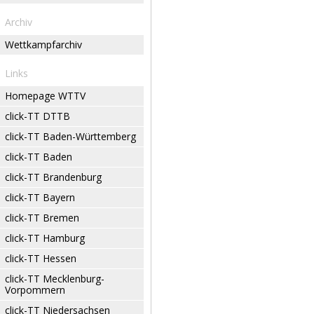
Archiv
Wettkampfarchiv
Links
Homepage WTTV
click-TT DTTB
click-TT Baden-Württemberg
click-TT Baden
click-TT Brandenburg
click-TT Bayern
click-TT Bremen
click-TT Hamburg
click-TT Hessen
click-TT Mecklenburg-
Vorpommern
click-TT Niedersachsen