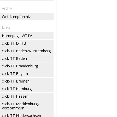
Archiv
Wettkampfarchiv
Links
Homepage WTTV
click-TT DTTB
click-TT Baden-Württemberg
click-TT Baden
click-TT Brandenburg
click-TT Bayern
click-TT Bremen
click-TT Hamburg
click-TT Hessen
click-TT Mecklenburg-
Vorpommern
click-TT Niedersachsen