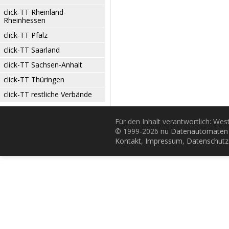
click-TT Rheinland-
Rheinhessen
click-TT Pfalz
click-TT Saarland
click-TT Sachsen-Anhalt
click-TT Thüringen
click-TT restliche Verbände
Für den Inhalt verantwortlich: Wes
© 1999-2026
nu Datenautomaten 
Kontakt
,
Impressum
,
Datenschutz