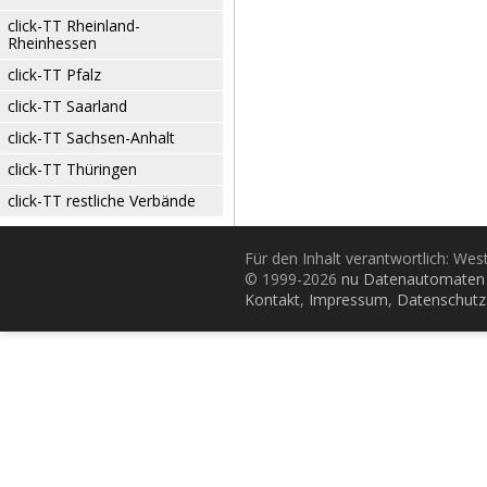
click-TT Rheinland-
Rheinhessen
click-TT Pfalz
click-TT Saarland
click-TT Sachsen-Anhalt
click-TT Thüringen
click-TT restliche Verbände
Für den Inhalt verantwortlich: Wes
© 1999-2026
nu Datenautomaten 
Kontakt
,
Impressum
,
Datenschutz