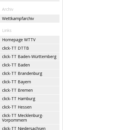
Archiv
Wettkampfarchiv
Links
Homepage WTTV
click-TT DTTB
click-TT Baden-Württemberg
click-TT Baden
click-TT Brandenburg
click-TT Bayern
click-TT Bremen
click-TT Hamburg
click-TT Hessen
click-TT Mecklenburg-
Vorpommern
click-TT Niedersachsen