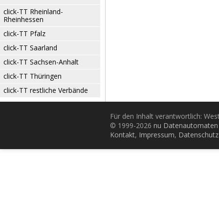
click-TT Rheinland-
Rheinhessen
click-TT Pfalz
click-TT Saarland
click-TT Sachsen-Anhalt
click-TT Thüringen
click-TT restliche Verbände
Für den Inhalt verantwortlich: Wes
© 1999-2026
nu Datenautomaten 
Kontakt
,
Impressum
,
Datenschutz