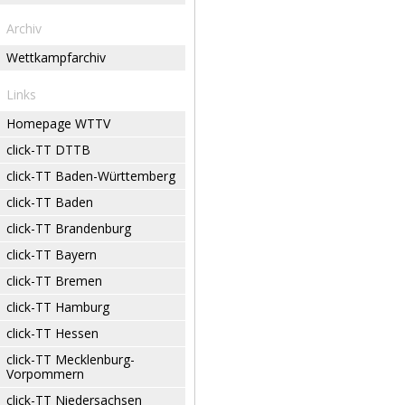
Archiv
Wettkampfarchiv
Links
Homepage WTTV
click-TT DTTB
click-TT Baden-Württemberg
click-TT Baden
click-TT Brandenburg
click-TT Bayern
click-TT Bremen
click-TT Hamburg
click-TT Hessen
click-TT Mecklenburg-
Vorpommern
click-TT Niedersachsen