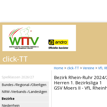
Home
>
click-TT
>
Vereine
>
VfL R
Bezirk Rhein-Ruhr 2024/
Spielklassen 2026/27
Herren 1. Bezirksliga 1
Bundes-/Regional-/Oberligen
GSV Moers II - VfL Rheinh
NRW-/Verbands-/Landesligen
Bezirke
Niederrhein