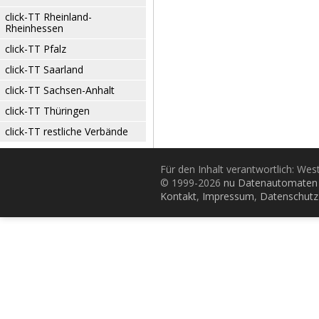
click-TT Rheinland-
Rheinhessen
click-TT Pfalz
click-TT Saarland
click-TT Sachsen-Anhalt
click-TT Thüringen
click-TT restliche Verbände
Für den Inhalt verantwortlich: Wes
© 1999-2026
nu Datenautomaten 
Kontakt
,
Impressum
,
Datenschutz