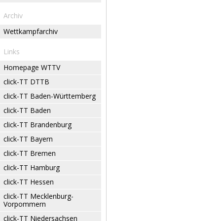
Archiv
Wettkampfarchiv
Links
Homepage WTTV
click-TT DTTB
click-TT Baden-Württemberg
click-TT Baden
click-TT Brandenburg
click-TT Bayern
click-TT Bremen
click-TT Hamburg
click-TT Hessen
click-TT Mecklenburg-
Vorpommern
click-TT Niedersachsen