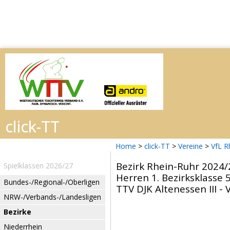
Home
>
click-TT
>
Vereine
>
VfL R
Bezirk Rhein-Ruhr 2024/
Spielklassen 2026/27
Herren 1. Bezirksklasse 5
Bundes-/Regional-/Oberligen
TTV DJK Altenessen III - 
NRW-/Verbands-/Landesligen
Bezirke
Niederrhein