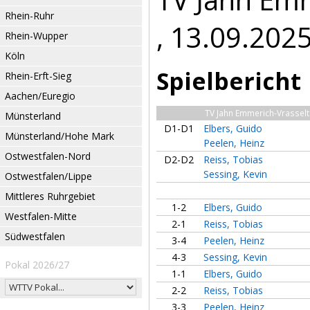
Rhein-Ruhr
, 13.09.202
Rhein-Wupper
Köln
Spielbericht
Rhein-Erft-Sieg
Aachen/Euregio
TV Jahn Emmerich-Vrasselt
Münsterland
D1-D1
Elbers, Guido
Münsterland/Hohe Mark
Peelen, Heinz
Ostwestfalen-Nord
D2-D2
Reiss, Tobias
Sessing, Kevin
Ostwestfalen/Lippe
Mittleres Ruhrgebiet
1-2
Elbers, Guido
Westfalen-Mitte
2-1
Reiss, Tobias
Südwestfalen
3-4
Peelen, Heinz
4-3
Sessing, Kevin
Pokal 2026/27
1-1
Elbers, Guido
2-2
Reiss, Tobias
3-3
Peelen, Heinz