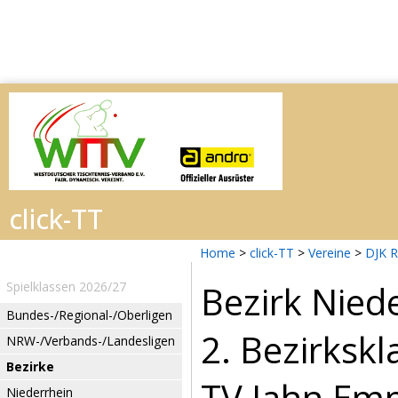
Home
>
click-TT
>
Vereine
>
DJK R
Bezirk Nied
Spielklassen 2026/27
Bundes-/Regional-/Oberligen
2. Bezirksk
NRW-/Verbands-/Landesligen
Bezirke
TV Jahn Emm
Niederrhein