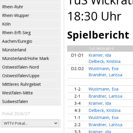
Rhein-Ruhr
18:30 Uhr
Rhein-Wupper
Köln
Spielbericht
Rhein-Erft-Sieg
Aachen/Euregio
TuS Wickrath II
Münsterland
D1-D1
Krämer, Ida
Münsterland/Hohe Mark
Delbeck, Kristina
Ostwestfalen-Nord
D2-D2
Wustmann, Eva
Brandner, Larissa
Ostwestfalen/Lippe
Mittleres Ruhrgebiet
1-2
Wustmann, Eva
Westfalen-Mitte
2-1
Brandner, Larissa
Südwestfalen
3-4
Krämer, Ida
4-3
Delbeck, Kristina
Pokal 2026/27
1-1
Wustmann, Eva
2-2
Brandner, Larissa
3-3
Krämer, Ida