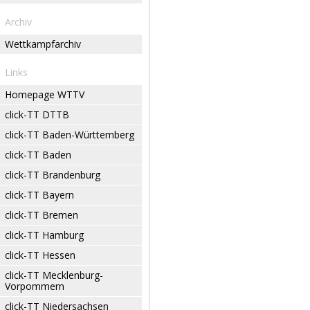
Archiv
Wettkampfarchiv
Links
Homepage WTTV
click-TT DTTB
click-TT Baden-Württemberg
click-TT Baden
click-TT Brandenburg
click-TT Bayern
click-TT Bremen
click-TT Hamburg
click-TT Hessen
click-TT Mecklenburg-
Vorpommern
click-TT Niedersachsen