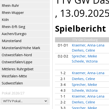
Rhein-Ruhr
, 13.09.202
Rhein-Wupper
Köln
Spielbericht
Rhein-Erft-Sieg
Aachen/Euregio
TTV GW Daseburg
Münsterland
D1-D1
Kraemer, Anna-Lena
Münsterland/Hohe Mark
Dierkes, Celine
Ostwestfalen-Nord
D2-D2
Sprecher, Meike
Scheele, Victoria
Ostwestfalen/Lippe
Mittleres Ruhrgebiet
1-2
Kraemer, Anna-Lena
Westfalen-Mitte
2-1
Dierkes, Celine
Südwestfalen
3-4
Sprecher, Meike
4-3
Scheele, Victoria
Pokal 2026/27
1-1
Kraemer, Anna-Lena
2-2
Dierkes, Celine
3-3
Sprecher, Meike