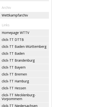
Archiv
Wettkampfarchiv
Links
Homepage WTTV
click-TT DTTB
click-TT Baden-Württemberg
click-TT Baden
click-TT Brandenburg
click-TT Bayern
click-TT Bremen
click-TT Hamburg
click-TT Hessen
click-TT Mecklenburg-
Vorpommern
click-TT Niedersachsen