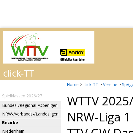
Home
>
click-TT
>
Vereine
>
SpVgg
WTTV 2025
Spielklassen 2026/27
Bundes-/Regional-/Oberligen
NRW-Liga 
NRW-/Verbands-/Landesligen
Bezirke
TTV GW Dase
Niederrhein