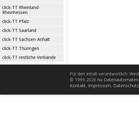
click-TT Rheinland-
Rheinhessen
click-TT Pfalz
click-TT Saarland
click-TT Sachsen-Anhalt
click-TT Thüringen
click-TT restliche Verbände
Für den Inhalt verantwortlich: Wes
© 1999-2026
nu Datenautomaten 
Kontakt
,
Impressum
,
Datenschutz