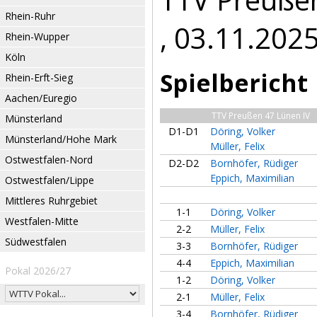
Rhein-Ruhr
, 03.11.202
Rhein-Wupper
Köln
Spielbericht
Rhein-Erft-Sieg
Aachen/Euregio
TTV Preußen 47 Lünen IV
Münsterland
D1-D1
Döring, Volker
Münsterland/Hohe Mark
Müller, Felix
Ostwestfalen-Nord
D2-D2
Bornhöfer, Rüdiger
Eppich, Maximilian
Ostwestfalen/Lippe
Mittleres Ruhrgebiet
1-1
Döring, Volker
Westfalen-Mitte
2-2
Müller, Felix
Südwestfalen
3-3
Bornhöfer, Rüdiger
4-4
Eppich, Maximilian
Pokal 2026/27
1-2
Döring, Volker
2-1
Müller, Felix
3-4
Bornhöfer, Rüdiger