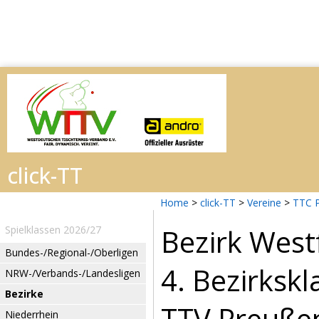
Home
>
click-TT
>
Vereine
>
TTC 
Bezirk West
Spielklassen 2026/27
Bundes-/Regional-/Oberligen
4. Bezirksk
NRW-/Verbands-/Landesligen
Bezirke
TTV Preußen
Niederrhein