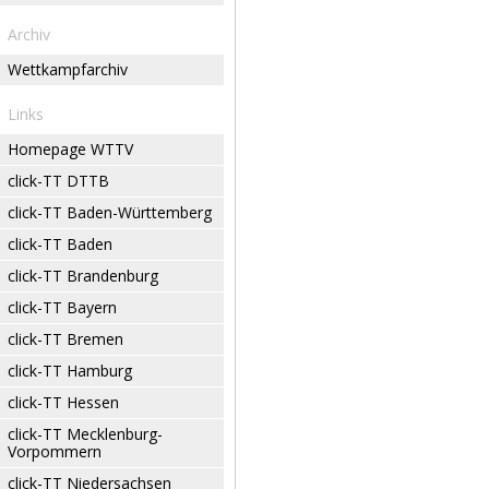
Archiv
Wettkampfarchiv
Links
Homepage WTTV
click-TT DTTB
click-TT Baden-Württemberg
click-TT Baden
click-TT Brandenburg
click-TT Bayern
click-TT Bremen
click-TT Hamburg
click-TT Hessen
click-TT Mecklenburg-
Vorpommern
click-TT Niedersachsen