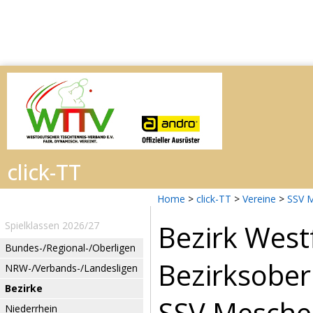
Home
>
click-TT
>
Vereine
>
SSV 
Bezirk West
Spielklassen 2026/27
Bundes-/Regional-/Oberligen
Bezirksobe
NRW-/Verbands-/Landesligen
Bezirke
SSV Mesched
Niederrhein