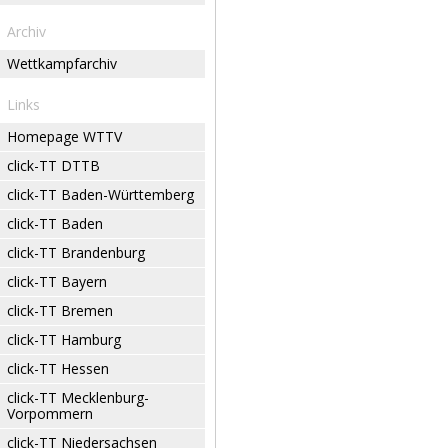
Archiv
Wettkampfarchiv
Links
Homepage WTTV
click-TT DTTB
click-TT Baden-Württemberg
click-TT Baden
click-TT Brandenburg
click-TT Bayern
click-TT Bremen
click-TT Hamburg
click-TT Hessen
click-TT Mecklenburg-
Vorpommern
click-TT Niedersachsen