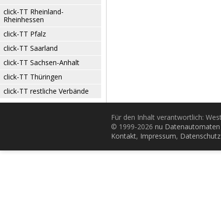
click-TT Rheinland-
Rheinhessen
click-TT Pfalz
click-TT Saarland
click-TT Sachsen-Anhalt
click-TT Thüringen
click-TT restliche Verbände
Für den Inhalt verantwortlich: Wes
© 1999-2026
nu Datenautomaten 
Kontakt
,
Impressum
,
Datenschutz