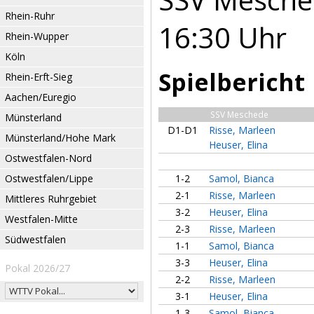
Rhein-Ruhr
16:30 Uhr
Rhein-Wupper
Köln
Spielbericht
Rhein-Erft-Sieg
Aachen/Euregio
SSV Meschede
Münsterland
D1-D1
Risse, Marleen
Münsterland/Hohe Mark
Heuser, Elina
Ostwestfalen-Nord
Ostwestfalen/Lippe
1-2
Samol, Bianca
2-1
Risse, Marleen
Mittleres Ruhrgebiet
3-2
Heuser, Elina
Westfalen-Mitte
2-3
Risse, Marleen
Südwestfalen
1-1
Samol, Bianca
3-3
Heuser, Elina
Pokal 2026/27
2-2
Risse, Marleen
3-1
Heuser, Elina
1-3
Samol, Bianca