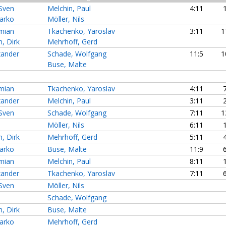
Sven
Melchin, Paul
4:11
arko
Möller, Nils
mian
Tkachenko, Yaroslav
3:11
1
, Dirk
Mehrhoff, Gerd
xander
Schade, Wolfgang
11:5
1
Buse, Malte
mian
Tkachenko, Yaroslav
4:11
xander
Melchin, Paul
3:11
Sven
Schade, Wolfgang
7:11
1
Möller, Nils
6:11
, Dirk
Mehrhoff, Gerd
5:11
arko
Buse, Malte
11:9
mian
Melchin, Paul
8:11
xander
Tkachenko, Yaroslav
7:11
Sven
Möller, Nils
Schade, Wolfgang
, Dirk
Buse, Malte
arko
Mehrhoff, Gerd