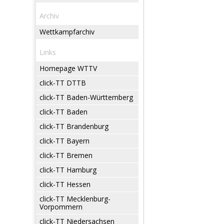
Archiv
Wettkampfarchiv
Links
Homepage WTTV
click-TT DTTB
click-TT Baden-Württemberg
click-TT Baden
click-TT Brandenburg
click-TT Bayern
click-TT Bremen
click-TT Hamburg
click-TT Hessen
click-TT Mecklenburg-
Vorpommern
click-TT Niedersachsen