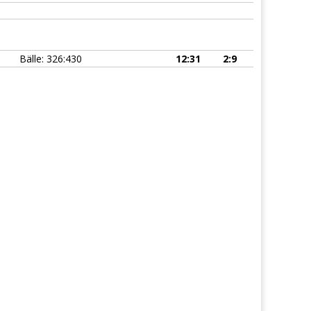
Bälle: 326:430
12:31
2:9