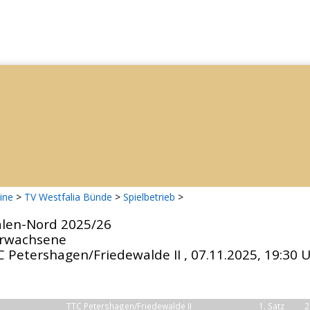
ine
>
TV Westfalia Bünde
>
Spielbetrieb
>
alen-Nord 2025/26
 Erwachsene
 Petershagen/Friedewalde II , 07.11.2025, 19:30 
TTC Petershagen/Friedewalde II
1. Satz
2