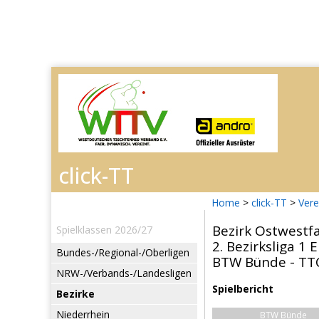
Home
>
click-TT
>
Vere
Bezirk Ostwestf
Spielklassen 2026/27
2. Bezirksliga 1
Bundes-/Regional-/Oberligen
BTW Bünde - TTC
NRW-/Verbands-/Landesligen
Spielbericht
Bezirke
Niederrhein
BTW Bünde