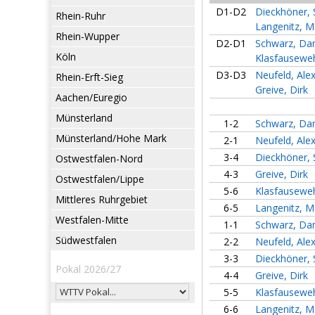
D1-D2
Dieckhöner, 
Rhein-Ruhr
Langenitz, M
Rhein-Wupper
D2-D1
Schwarz, Da
Köln
Klasfauseweh
D3-D3
Neufeld, Ale
Rhein-Erft-Sieg
Greive, Dirk
Aachen/Euregio
Münsterland
1-2
Schwarz, Da
Münsterland/Hohe Mark
2-1
Neufeld, Ale
3-4
Dieckhöner, 
Ostwestfalen-Nord
4-3
Greive, Dirk
Ostwestfalen/Lippe
5-6
Klasfauseweh
Mittleres Ruhrgebiet
6-5
Langenitz, M
Westfalen-Mitte
1-1
Schwarz, Da
Südwestfalen
2-2
Neufeld, Ale
3-3
Dieckhöner, 
Pokal 2026/27
4-4
Greive, Dirk
5-5
Klasfauseweh
6-6
Langenitz, M