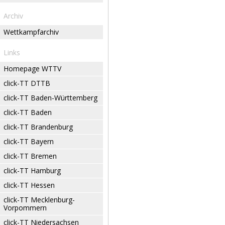
Archiv
Wettkampfarchiv
Links
Homepage WTTV
click-TT DTTB
click-TT Baden-Württemberg
click-TT Baden
click-TT Brandenburg
click-TT Bayern
click-TT Bremen
click-TT Hamburg
click-TT Hessen
click-TT Mecklenburg-
Vorpommern
click-TT Niedersachsen