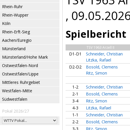
Rhein-Ruhr
, 09.05.202
Rhein-Wupper
Köln
Spielbericht
Rhein-Erft-Sieg
Aachen/Euregio
TSV 1963 Arzell II
Münsterland
D1-D1
Schneider, Christian
Münsterland/Hohe Mark
Litzka, Rafael
Ostwestfalen-Nord
D2-D2
Bosold, Clemens
Ritz, Simon
Ostwestfalen/Lippe
Mittleres Ruhrgebiet
1-2
Schneider, Christian
Westfalen-Mitte
2-1
Bosold, Clemens
Südwestfalen
3-4
Ritz, Simon
4-3
Litzka, Rafael
Pokal 2026/27
1-1
Schneider, Christian
2-2
Bosold, Clemens
3-3
Ritz, Simon