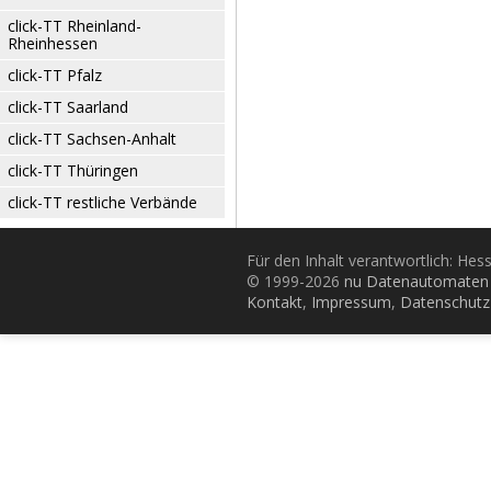
click-TT Rheinland-
Rheinhessen
click-TT Pfalz
click-TT Saarland
click-TT Sachsen-Anhalt
click-TT Thüringen
click-TT restliche Verbände
Für den Inhalt verantwortlich: Hes
© 1999-2026
nu Datenautomaten 
Kontakt
,
Impressum
,
Datenschutz