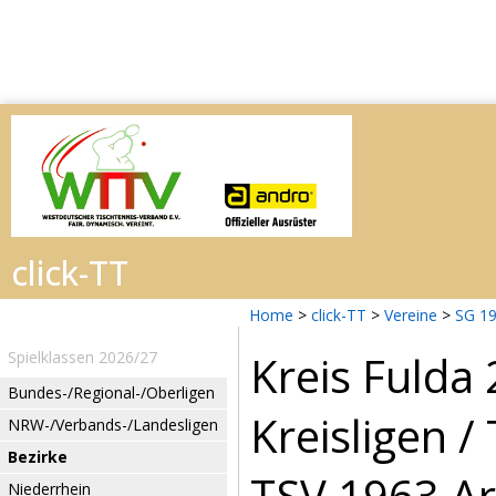
Home
>
click-TT
>
Vereine
>
SG 1
Kreis Fulda
Spielklassen 2026/27
Bundes-/Regional-/Oberligen
Kreisligen /
NRW-/Verbands-/Landesligen
Bezirke
TSV 1963 Ar
Niederrhein