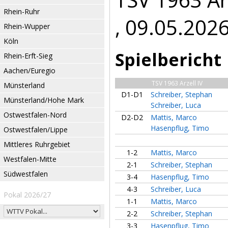
Rhein-Ruhr
, 09.05.202
Rhein-Wupper
Köln
Spielbericht
Rhein-Erft-Sieg
Aachen/Euregio
TSV 1963 Arzell IV
Münsterland
D1-D1
Schreiber, Stephan
Münsterland/Hohe Mark
Schreiber, Luca
Ostwestfalen-Nord
D2-D2
Mattis, Marco
Hasenpflug, Timo
Ostwestfalen/Lippe
Mittleres Ruhrgebiet
1-2
Mattis, Marco
Westfalen-Mitte
2-1
Schreiber, Stephan
Südwestfalen
3-4
Hasenpflug, Timo
4-3
Schreiber, Luca
Pokal 2026/27
1-1
Mattis, Marco
2-2
Schreiber, Stephan
3-3
Hasenpflug, Timo