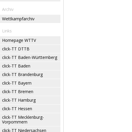
Archiv
Wettkampfarchiv
Links
Homepage WTTV
click-TT DTTB
click-TT Baden-Württemberg
click-TT Baden
click-TT Brandenburg
click-TT Bayern
click-TT Bremen
click-TT Hamburg
click-TT Hessen
click-TT Mecklenburg-
Vorpommern
click-TT Niedersachsen