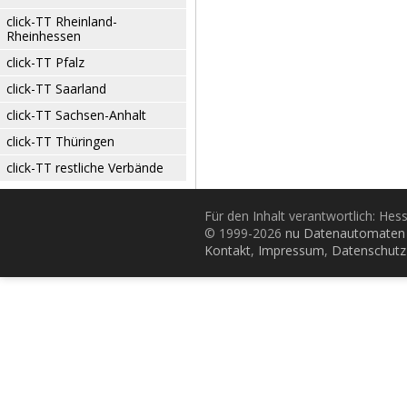
click-TT Rheinland-
Rheinhessen
click-TT Pfalz
click-TT Saarland
click-TT Sachsen-Anhalt
click-TT Thüringen
click-TT restliche Verbände
Für den Inhalt verantwortlich: Hes
© 1999-2026
nu Datenautomaten 
Kontakt
,
Impressum
,
Datenschutz