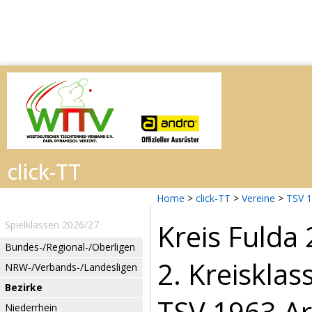
Home
>
click-TT
>
Vereine
>
TSV 1
Kreis Fulda
Spielklassen 2026/27
Bundes-/Regional-/Oberligen
2. Kreisklas
NRW-/Verbands-/Landesligen
Bezirke
TSV 1963 Arz
Niederrhein