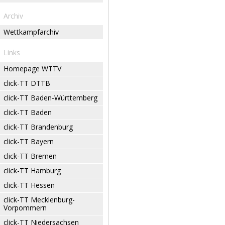
Archiv
Wettkampfarchiv
Links
Homepage WTTV
click-TT DTTB
click-TT Baden-Württemberg
click-TT Baden
click-TT Brandenburg
click-TT Bayern
click-TT Bremen
click-TT Hamburg
click-TT Hessen
click-TT Mecklenburg-
Vorpommern
click-TT Niedersachsen