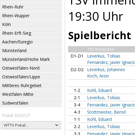
Rhein-Ruhr
19:30 Uhr
Rhein-Wupper
Köln
Spielbericht
Rhein-Erft-Sieg
Aachen/Euregio
TSV Immendorf
Münsterland
D1-D1
Leverkus, Tobias
Münsterland/Hohe Mark
Fernandez, Javier Ignaci
Ostwestfalen-Nord
D2-D2
Leverkus, Johannes
Koch, Aron
Ostwestfalen/Lippe
Mittleres Ruhrgebiet
1-2
Kohl, Eduard
Westfalen-Mitte
2-1
Leverkus, Tobias
Südwestfalen
3-4
Fernandez, Javier Ignaci
4-3
Stottmeister, Bernd
Pokal 2026/27
1-1
Kohl, Eduard
2-2
Leverkus, Tobias
3-3
Fernandez, Javier Ignaci