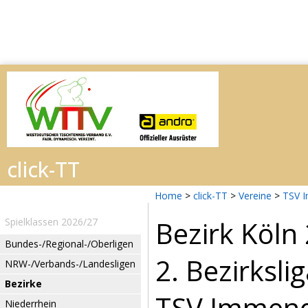
Home
>
click-TT
>
Vereine
>
TSV 
Bezirk Köln
Spielklassen 2026/27
Bundes-/Regional-/Oberligen
2. Bezirksl
NRW-/Verbands-/Landesligen
Bezirke
TSV Immendo
Niederrhein