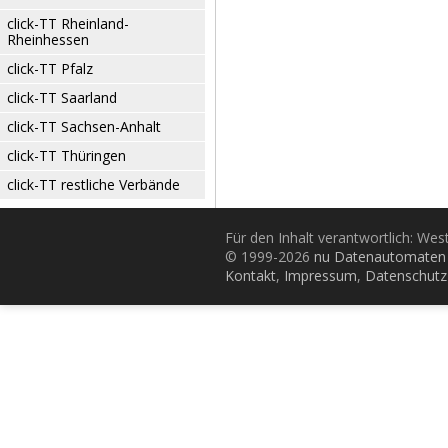
click-TT Rheinland-
Rheinhessen
click-TT Pfalz
click-TT Saarland
click-TT Sachsen-Anhalt
click-TT Thüringen
click-TT restliche Verbände
Für den Inhalt verantwortlich: Wes
© 1999-2026
nu Datenautomaten 
Kontakt
,
Impressum
,
Datenschutz