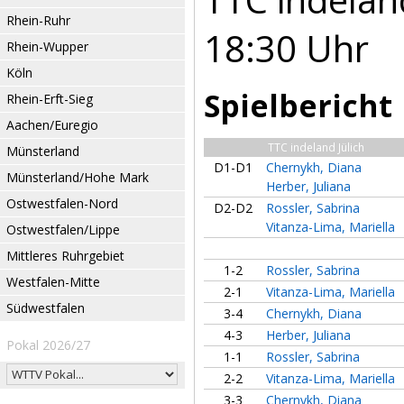
Rhein-Ruhr
18:30 Uhr
Rhein-Wupper
Köln
Spielbericht
Rhein-Erft-Sieg
Aachen/Euregio
TTC indeland Jülich
Münsterland
D1-D1
Chernykh, Diana
Münsterland/Hohe Mark
Herber, Juliana
Ostwestfalen-Nord
D2-D2
Rossler, Sabrina
Vitanza-Lima, Mariella
Ostwestfalen/Lippe
Mittleres Ruhrgebiet
1-2
Rossler, Sabrina
Westfalen-Mitte
2-1
Vitanza-Lima, Mariella
Südwestfalen
3-4
Chernykh, Diana
4-3
Herber, Juliana
Pokal 2026/27
1-1
Rossler, Sabrina
2-2
Vitanza-Lima, Mariella
3-3
Chernykh, Diana