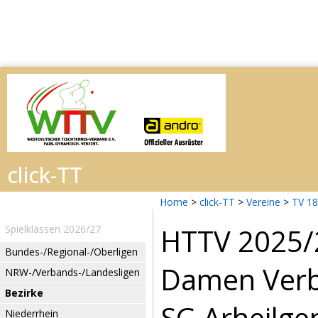
Home
>
click-TT
>
Vereine
>
TV 18
HTTV 2025/
Spielklassen 2026/27
Bundes-/Regional-/Oberligen
Damen Verb
NRW-/Verbands-/Landesligen
Bezirke
SG Arheilge
Niederrhein