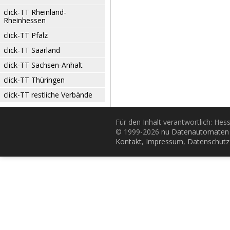
click-TT Rheinland-
Rheinhessen
click-TT Pfalz
click-TT Saarland
click-TT Sachsen-Anhalt
click-TT Thüringen
click-TT restliche Verbände
Für den Inhalt verantwortlich: Hes
© 1999-2026
nu Datenautomaten 
Kontakt
,
Impressum
,
Datenschutz