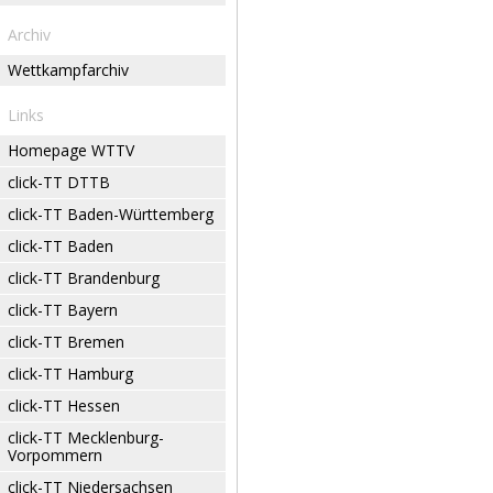
Archiv
Wettkampfarchiv
Links
Homepage WTTV
click-TT DTTB
click-TT Baden-Württemberg
click-TT Baden
click-TT Brandenburg
click-TT Bayern
click-TT Bremen
click-TT Hamburg
click-TT Hessen
click-TT Mecklenburg-
Vorpommern
click-TT Niedersachsen