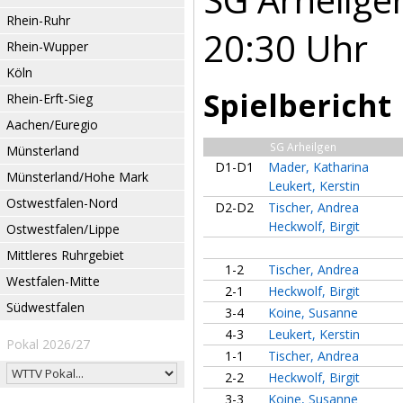
Rhein-Ruhr
20:30 Uhr
Rhein-Wupper
Köln
Spielbericht
Rhein-Erft-Sieg
Aachen/Euregio
SG Arheilgen
Münsterland
D1-D1
Mader, Katharina
Münsterland/Hohe Mark
Leukert, Kerstin
Ostwestfalen-Nord
D2-D2
Tischer, Andrea
Heckwolf, Birgit
Ostwestfalen/Lippe
Mittleres Ruhrgebiet
1-2
Tischer, Andrea
Westfalen-Mitte
2-1
Heckwolf, Birgit
Südwestfalen
3-4
Koine, Susanne
4-3
Leukert, Kerstin
Pokal 2026/27
1-1
Tischer, Andrea
2-2
Heckwolf, Birgit
3-3
Koine, Susanne