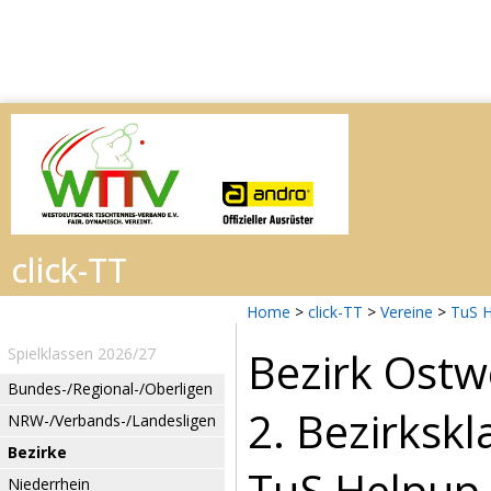
Home
>
click-TT
>
Vereine
>
TuS H
Bezirk Ostw
Spielklassen 2026/27
Bundes-/Regional-/Oberligen
2. Bezirksk
NRW-/Verbands-/Landesligen
Bezirke
TuS Helpup 
Niederrhein