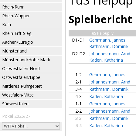
Rhein-Ruhr
Spielbericht
Rhein-Wupper
Köln
Rhein-Erft-Sieg
TuS Helpup IV
D1-D1
Gehrmann, Jannes
Aachen/Euregio
Rathmann, Dominik
Münsterland
D2-D2
Johannesmann, Arnd
Münsterland/Hohe Mark
Kaden, Katharina
Ostwestfalen-Nord
1-2
Gehrmann, Jannes
Ostwestfalen/Lippe
2-1
Johannesmann, Arnd
Mittleres Ruhrgebiet
3-4
Rathmann, Dominik
Westfalen-Mitte
4-3
Kaden, Katharina
Südwestfalen
1-1
Gehrmann, Jannes
2-2
Johannesmann, Arnd
Pokal 2026/27
3-3
Rathmann, Dominik
4-4
Kaden, Katharina