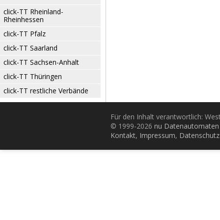
click-TT Rheinland-
Rheinhessen
click-TT Pfalz
click-TT Saarland
click-TT Sachsen-Anhalt
click-TT Thüringen
click-TT restliche Verbände
Für den Inhalt verantwortlich: Wes
© 1999-2026
nu Datenautomaten 
Kontakt
,
Impressum
,
Datenschutz