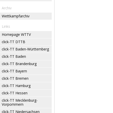
Archiv
Wettkampfarchiv
Links
Homepage WTTV
click-TT DTTB
click-TT Baden-Württemberg
click-TT Baden
click-TT Brandenburg
click-TT Bayern
click-TT Bremen
click-TT Hamburg
click-TT Hessen
click-TT Mecklenburg-
Vorpommern
click-TT Niedersachsen