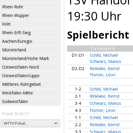
Rhein-Ruhr
19:30 Uhr
Rhein-Wupper
Köln
Spielbericht
Rhein-Erft-Sieg
Aachen/Euregio
TSV Handorf III
Münsterland
D1-D1
Schild, Michael
Münsterland/Hohe Mark
Schwarz, Marius
Ostwestfalen-Nord
D2-D2
Rinklake, Bernd
Florner, Leon
Ostwestfalen/Lippe
Mittleres Ruhrgebiet
1-2
Schild, Michael
Westfalen-Mitte
2-1
Rinklake, Bernd
Südwestfalen
3-4
Schwarz, Marius
4-3
Florner, Leon
Pokal 2026/27
1-1
Schild, Michael
2-2
Rinklake, Bernd
3-3
Schwarz, Marius