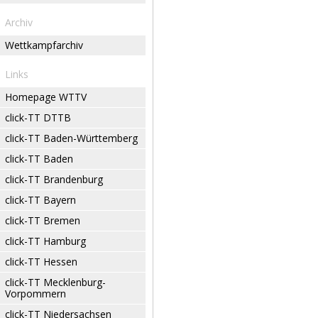
Archiv
Wettkampfarchiv
Links
Homepage WTTV
click-TT DTTB
click-TT Baden-Württemberg
click-TT Baden
click-TT Brandenburg
click-TT Bayern
click-TT Bremen
click-TT Hamburg
click-TT Hessen
click-TT Mecklenburg-
Vorpommern
click-TT Niedersachsen