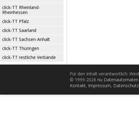
click-TT Rheinland-
Rheinhessen
click-TT Pfalz
click-TT Saarland
click-TT Sachsen-Anhalt
click-TT Thüringen
click-TT restliche Verbände
Für den Inhalt verantwortlich: Wes
© 1999-2026
nu Datenautomaten 
Kontakt
,
Impressum
,
Datenschutz