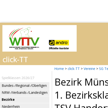
Home
>
click-TT
>
Vereine
>
SG Te
Bezirk Müns
Spielklassen 2026/27
Bundes-/Regional-/Oberligen
1. Bezirksk
NRW-/Verbands-/Landesligen
Bezirke
TSV Handorf 
Niederrhein