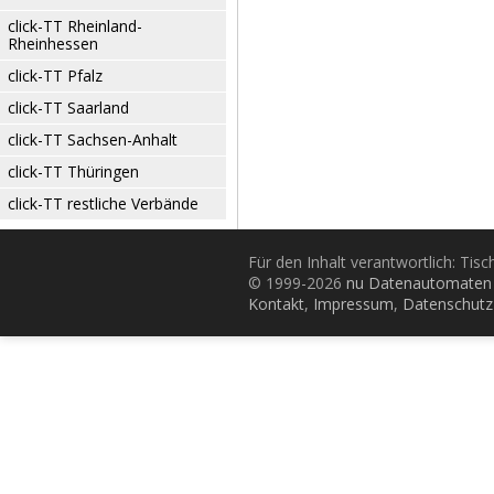
click-TT Rheinland-
Rheinhessen
click-TT Pfalz
click-TT Saarland
click-TT Sachsen-Anhalt
click-TT Thüringen
click-TT restliche Verbände
Für den Inhalt verantwortlich: Tis
© 1999-2026
nu Datenautomaten 
Kontakt
,
Impressum
,
Datenschutz