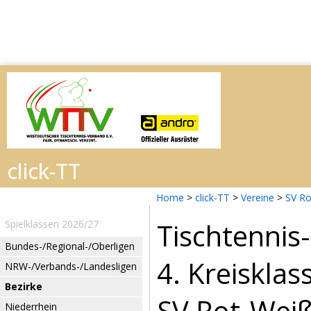
Home
>
click-TT
>
Vereine
>
SV Ro
Tischtennis
Spielklassen 2026/27
Bundes-/Regional-/Oberligen
4. Kreiskla
NRW-/Verbands-/Landesligen
Bezirke
SV Rot-Weiß
Niederrhein