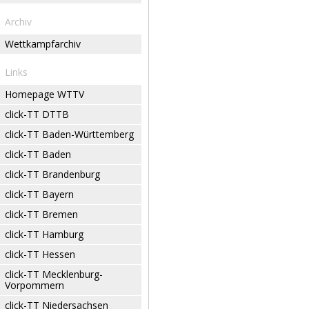
Archiv
Wettkampfarchiv
Links
Homepage WTTV
click-TT DTTB
click-TT Baden-Württemberg
click-TT Baden
click-TT Brandenburg
click-TT Bayern
click-TT Bremen
click-TT Hamburg
click-TT Hessen
click-TT Mecklenburg-
Vorpommern
click-TT Niedersachsen