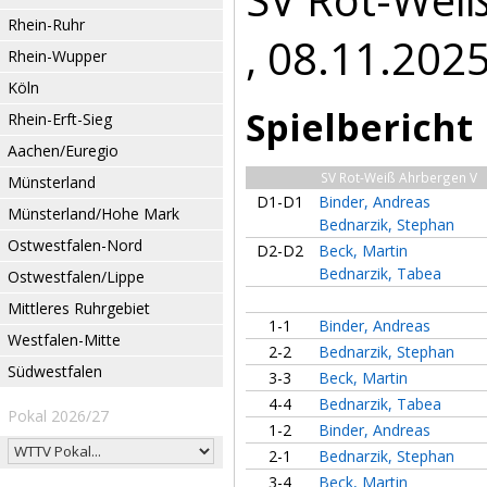
Rhein-Ruhr
, 08.11.202
Rhein-Wupper
Köln
Spielbericht
Rhein-Erft-Sieg
Aachen/Euregio
SV Rot-Weiß Ahrbergen V
Münsterland
D1-D1
Binder, Andreas
Münsterland/Hohe Mark
Bednarzik, Stephan
Ostwestfalen-Nord
D2-D2
Beck, Martin
Bednarzik, Tabea
Ostwestfalen/Lippe
Mittleres Ruhrgebiet
1-1
Binder, Andreas
Westfalen-Mitte
2-2
Bednarzik, Stephan
Südwestfalen
3-3
Beck, Martin
4-4
Bednarzik, Tabea
Pokal 2026/27
1-2
Binder, Andreas
2-1
Bednarzik, Stephan
3-4
Beck, Martin