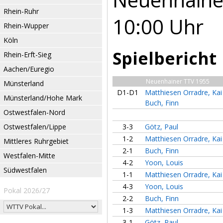
Rhein-Ruhr
10:00 Uhr
Rhein-Wupper
Köln
Spielbericht
Rhein-Erft-Sieg
Aachen/Euregio
Neuenhainer TTV 1955
Münsterland
D1-D1
Matthiesen Orradre, Kai
Münsterland/Hohe Mark
Buch, Finn
Ostwestfalen-Nord
Ostwestfalen/Lippe
3-3
Götz, Paul
1-2
Matthiesen Orradre, Kai
Mittleres Ruhrgebiet
2-1
Buch, Finn
Westfalen-Mitte
4-2
Yoon, Louis
Südwestfalen
1-1
Matthiesen Orradre, Kai
4-3
Yoon, Louis
Pokal 2026/27
2-2
Buch, Finn
1-3
Matthiesen Orradre, Kai
3-1
Götz, Paul