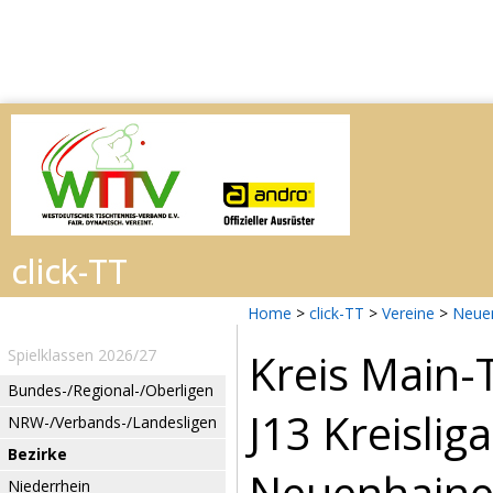
Home
>
click-TT
>
Vereine
>
Neue
Kreis Main
Spielklassen 2026/27
Bundes-/Regional-/Oberligen
J13 Kreislig
NRW-/Verbands-/Landesligen
Bezirke
Neuenhainer
Niederrhein