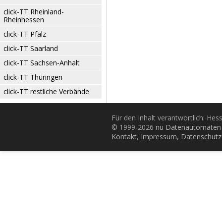
click-TT Rheinland-
Rheinhessen
click-TT Pfalz
click-TT Saarland
click-TT Sachsen-Anhalt
click-TT Thüringen
click-TT restliche Verbände
Für den Inhalt verantwortlich: Hes
© 1999-2026
nu Datenautomaten 
Kontakt
,
Impressum
,
Datenschutz