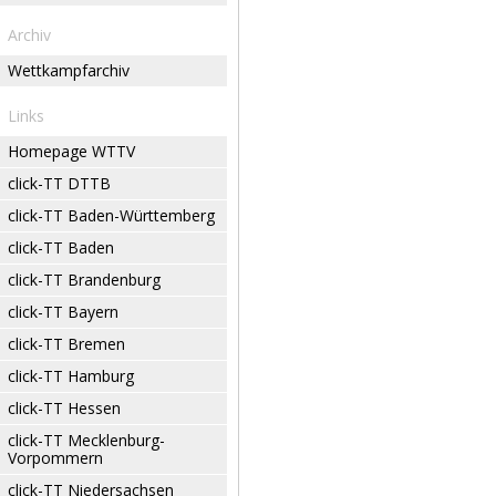
Archiv
Wettkampfarchiv
Links
Homepage WTTV
click-TT DTTB
click-TT Baden-Württemberg
click-TT Baden
click-TT Brandenburg
click-TT Bayern
click-TT Bremen
click-TT Hamburg
click-TT Hessen
click-TT Mecklenburg-
Vorpommern
click-TT Niedersachsen