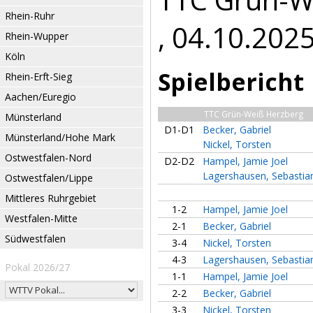
Rhein-Ruhr
, 04.10.202
Rhein-Wupper
Köln
Spielbericht
Rhein-Erft-Sieg
Aachen/Euregio
TTC Grün-Weiß Herzberg
Münsterland
D1-D1
Becker, Gabriel
Münsterland/Hohe Mark
Nickel, Torsten
Ostwestfalen-Nord
D2-D2
Hampel, Jamie Joel
Lagershausen, Sebastia
Ostwestfalen/Lippe
Mittleres Ruhrgebiet
1-2
Hampel, Jamie Joel
Westfalen-Mitte
2-1
Becker, Gabriel
Südwestfalen
3-4
Nickel, Torsten
4-3
Lagershausen, Sebastia
Pokal 2026/27
1-1
Hampel, Jamie Joel
2-2
Becker, Gabriel
3-3
Nickel, Torsten