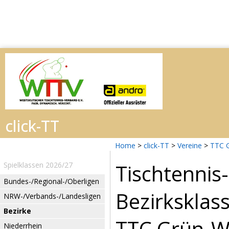
Home
>
click-TT
>
Vereine
>
TTC 
Tischtennis
Spielklassen 2026/27
Bundes-/Regional-/Oberligen
Bezirksklas
NRW-/Verbands-/Landesligen
Bezirke
TTC Grün-We
Niederrhein