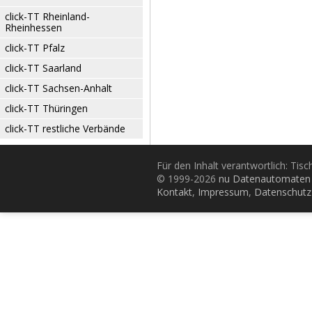
click-TT Rheinland-
Rheinhessen
click-TT Pfalz
click-TT Saarland
click-TT Sachsen-Anhalt
click-TT Thüringen
click-TT restliche Verbände
Für den Inhalt verantwortlich: Tis
© 1999-2026
nu Datenautomaten 
Kontakt
,
Impressum
,
Datenschutz