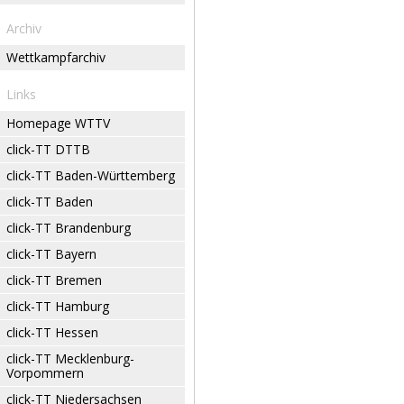
Archiv
Wettkampfarchiv
Links
Homepage WTTV
click-TT DTTB
click-TT Baden-Württemberg
click-TT Baden
click-TT Brandenburg
click-TT Bayern
click-TT Bremen
click-TT Hamburg
click-TT Hessen
click-TT Mecklenburg-
Vorpommern
click-TT Niedersachsen