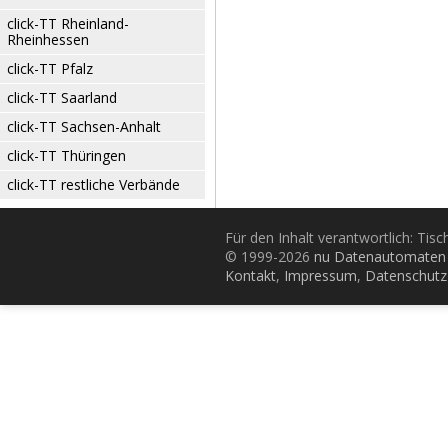
click-TT Rheinland-
Rheinhessen
click-TT Pfalz
click-TT Saarland
click-TT Sachsen-Anhalt
click-TT Thüringen
click-TT restliche Verbände
Für den Inhalt verantwortlich: Tis
© 1999-2026
nu Datenautomaten 
Kontakt
,
Impressum
,
Datenschutz