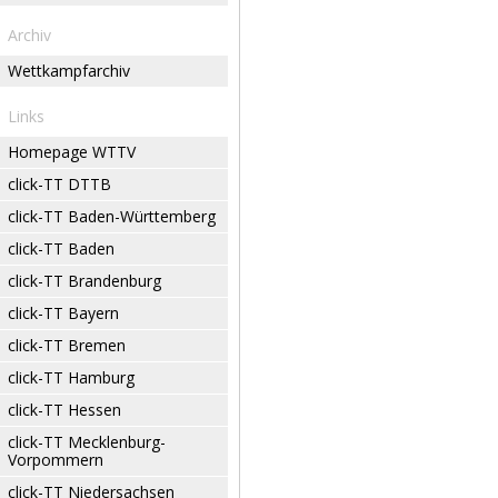
Archiv
Wettkampfarchiv
Links
Homepage WTTV
click-TT DTTB
click-TT Baden-Württemberg
click-TT Baden
click-TT Brandenburg
click-TT Bayern
click-TT Bremen
click-TT Hamburg
click-TT Hessen
click-TT Mecklenburg-
Vorpommern
click-TT Niedersachsen