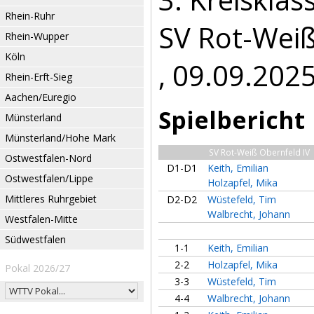
Rhein-Ruhr
SV Rot-Weiß
Rhein-Wupper
Köln
, 09.09.202
Rhein-Erft-Sieg
Aachen/Euregio
Spielbericht
Münsterland
Münsterland/Hohe Mark
SV Rot-Weiß Obernfeld IV
Ostwestfalen-Nord
D1-D1
Keith, Emilian
Ostwestfalen/Lippe
Holzapfel, Mika
Mittleres Ruhrgebiet
D2-D2
Wüstefeld, Tim
Walbrecht, Johann
Westfalen-Mitte
Südwestfalen
1-1
Keith, Emilian
2-2
Holzapfel, Mika
Pokal 2026/27
3-3
Wüstefeld, Tim
4-4
Walbrecht, Johann